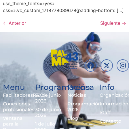
use_theme_fonts=»yes»
css=».vc_custom_1718778089678{padding-bottom: […]
←
Anterior
Siguiente
→
Menu
Programación
Prensa
Info
FacilitadoresPRO
29 de junio
Noticias
Organizació
2026
Conexiones
Programación
Información
profesionales
30 de junio
2026
Staff
2026
Ventana
Blog
Contacto
para la
1 de julio