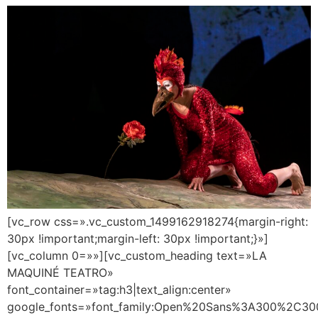
[vc_row css=».vc_custom_1499162918274{margin-right:
30px !important;margin-left: 30px !important;}»]
[vc_column 0=»»][vc_custom_heading text=»LA
MAQUINÉ TEATRO»
font_container=»tag:h3|text_align:center»
google_fonts=»font_family:Open%20Sans%3A300%2C300