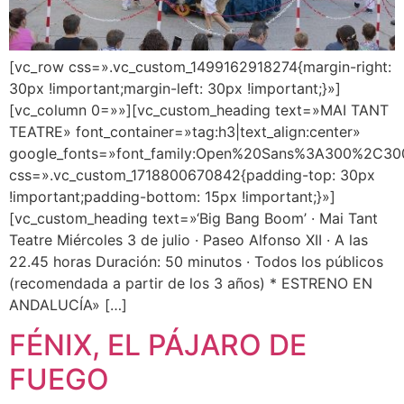
[vc_row css=».vc_custom_1499162918274{margin-right:
30px !important;margin-left: 30px !important;}»]
[vc_column 0=»»][vc_custom_heading text=»MAI TANT
TEATRE» font_container=»tag:h3|text_align:center»
google_fonts=»font_family:Open%20Sans%3A300%2C300
css=».vc_custom_1718800670842{padding-top: 30px
!important;padding-bottom: 15px !important;}»]
[vc_custom_heading text=»‘Big Bang Boom’ · Mai Tant
Teatre Miércoles 3 de julio · Paseo Alfonso XII · A las
22.45 horas Duración: 50 minutos · Todos los públicos
(recomendada a partir de los 3 años) * ESTRENO EN
ANDALUCÍA» […]
FÉNIX, EL PÁJARO DE
FUEGO