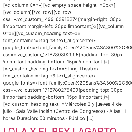
[vc_column 0=»»][vc_empty_space height=»0px»]
[/vc_column][/vc_row][vc_row
css=».vc_custom_1499162918274{margin-right: 30px
!important;margin-left: 30px !important;}»][vc_column
0=»»][vc_custom_heading text=»»
font_container=»tag:h3|text_align:center»
google_fonts=»font_family:Open%20Sans%3A300%2C300
css=».vc_custom_1718780892995{padding-top: 30px
!important;padding-bottom: 15px !important;}»]
[vc_custom_heading text=»String Theatre»
font_container=»tag:h3|text_align:center»
google_fonts=»font_family:Open%20Sans%3A300%2C300
css=».vc_custom_1718780275499{padding-top: 30px
!important;padding-bottom: 15px !important;}»]
[vc_custom_heading text=»Miércoles 3 y jueves 4 de
julio · Sala Valle Inclán (Centro de Congresos) · A las 11
horas Duración: 50 minutos · Público […]
LOLA Y EL REY LAGARTO