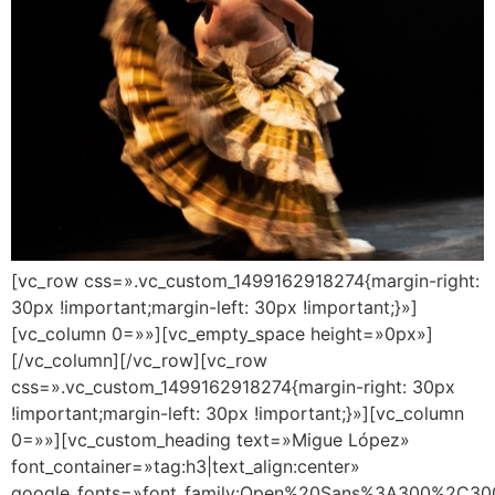
[vc_row css=».vc_custom_1499162918274{margin-right:
30px !important;margin-left: 30px !important;}»]
[vc_column 0=»»][vc_empty_space height=»0px»]
[/vc_column][/vc_row][vc_row
css=».vc_custom_1499162918274{margin-right: 30px
!important;margin-left: 30px !important;}»][vc_column
0=»»][vc_custom_heading text=»Migue López»
font_container=»tag:h3|text_align:center»
google_fonts=»font_family:Open%20Sans%3A300%2C300