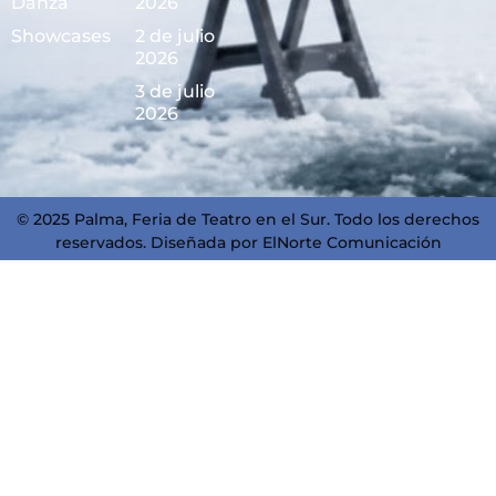
Danza
2026
Showcases
2 de julio
2026
3 de julio
2026
© 2025 Palma, Feria de Teatro en el Sur. Todo los derechos
reservados. Diseñada por
ElNorte Comunicación