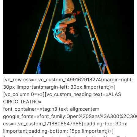
[vc_row css=».vc_custom_1499162918274{margin-right:
30px !important;margin-left: 30px !important;}»]
[vc_column 0=»»][vc_custom_heading text=»ALAS
CIRCO TEATRO»
font_container=»tag:h3|text_align:center»
google_fonts=»font_family:Open%20Sans%3A300%2C300
css=».vc_custom_1718808547985{padding-top: 30px
!important;padding-bottom: 15px !important;}»]