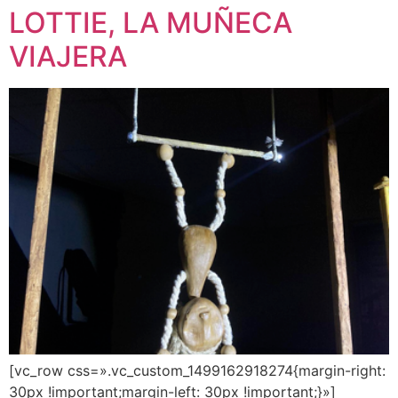
LOTTIE, LA MUÑECA
VIAJERA
[vc_row css=».vc_custom_1499162918274{margin-right:
30px !important;margin-left: 30px !important;}»]