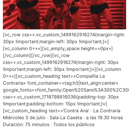
[vc_row css=».vc_custom_1499162918274{margin-right:
30px !important;margin-left: 30px !important;}»]
[vc_column 0=»»][vc_empty_space height=»0px»]
[/vc_column][/vc_row][vc_row
css=».vc_custom_1499162918274{margin-right: 30px
!important;margin-left: 30px !important;}»][vc_column
0=»»][vc_custom_heading text=»Compañía La
Contraria» font_container=»tag:h3|text_align:center»
google_fonts=»font_family:Open%20Sans%3A300%2C300
css=».vc_custom_1718798816036{padding-top: 30px
!important;padding-bottom: 15px !important;}»]
[vc_custom_heading text=»‘Contra Ana’ · La Contraria
Miércoles 3 de julio · Sala La Caseta · a las 19.30 horas
Duración: 75 minutos · Todos los públicos