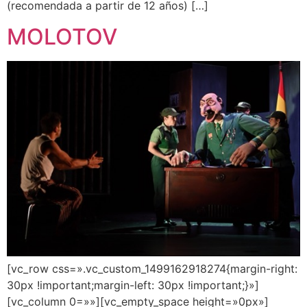
(recomendada a partir de 12 años) […]
MOLOTOV
[vc_row css=».vc_custom_1499162918274{margin-right:
30px !important;margin-left: 30px !important;}»]
[vc_column 0=»»][vc_empty_space height=»0px»]