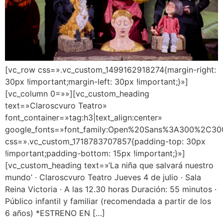
[vc_row css=».vc_custom_1499162918274{margin-right:
30px !important;margin-left: 30px !important;}»]
[vc_column 0=»»][vc_custom_heading
text=»Claroscvuro Teatro»
font_container=»tag:h3|text_align:center»
google_fonts=»font_family:Open%20Sans%3A300%2C300
css=».vc_custom_1718783707857{padding-top: 30px
!important;padding-bottom: 15px !important;}»]
[vc_custom_heading text=»‘La niña que salvará nuestro
mundo’ · Claroscvuro Teatro Jueves 4 de julio · Sala
Reina Victoria · A las 12.30 horas Duración: 55 minutos ·
Público infantil y familiar (recomendada a partir de los
6 años) *ESTRENO EN […]