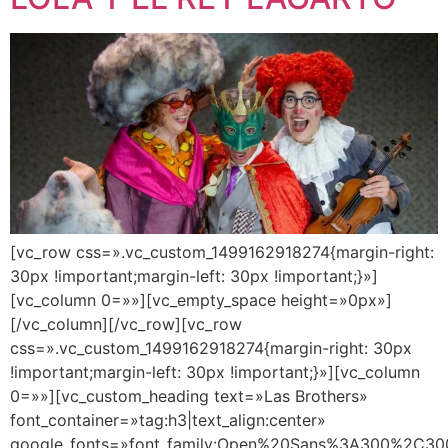
[vc_row css=».vc_custom_1499162918274{margin-right:
30px !important;margin-left: 30px !important;}»]
[vc_column 0=»»][vc_empty_space height=»0px»]
[/vc_column][/vc_row][vc_row
css=».vc_custom_1499162918274{margin-right: 30px
!important;margin-left: 30px !important;}»][vc_column
0=»»][vc_custom_heading text=»Las Brothers»
font_container=»tag:h3|text_align:center»
google_fonts=»font_family:Open%20Sans%3A300%2C300