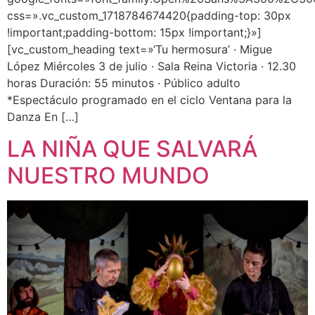
css=».vc_custom_1718784674420{padding-top: 30px
!important;padding-bottom: 15px !important;}»]
[vc_custom_heading text=»‘Tu hermosura’ · Migue
López Miércoles 3 de julio · Sala Reina Victoria · 12.30
horas Duración: 55 minutos · Público adulto
*Espectáculo programado en el ciclo Ventana para la
Danza En […]
LA NIÑA QUE SALVARÁ
NUESTRO MUNDO