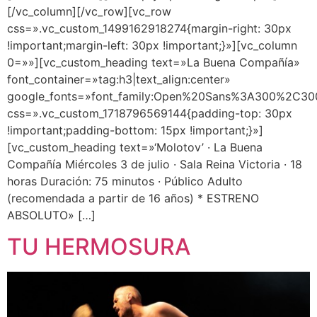
[/vc_column][/vc_row][vc_row
css=».vc_custom_1499162918274{margin-right: 30px
!important;margin-left: 30px !important;}»][vc_column
0=»»][vc_custom_heading text=»La Buena Compañía»
font_container=»tag:h3|text_align:center»
google_fonts=»font_family:Open%20Sans%3A300%2C300
css=».vc_custom_1718796569144{padding-top: 30px
!important;padding-bottom: 15px !important;}»]
[vc_custom_heading text=»‘Molotov’ · La Buena
Compañía Miércoles 3 de julio · Sala Reina Victoria · 18
horas Duración: 75 minutos · Público Adulto
(recomendada a partir de 16 años) * ESTRENO
ABSOLUTO» […]
TU HERMOSURA