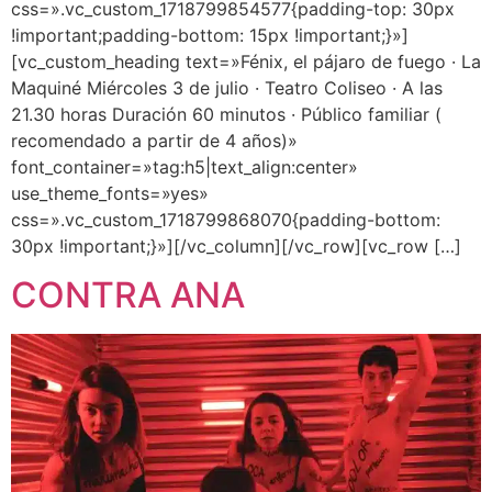
css=».vc_custom_1718799854577{padding-top: 30px
!important;padding-bottom: 15px !important;}»]
[vc_custom_heading text=»Fénix, el pájaro de fuego · La
Maquiné Miércoles 3 de julio · Teatro Coliseo · A las
21.30 horas Duración 60 minutos · Público familiar (
recomendado a partir de 4 años)»
font_container=»tag:h5|text_align:center»
use_theme_fonts=»yes»
css=».vc_custom_1718799868070{padding-bottom:
30px !important;}»][/vc_column][/vc_row][vc_row […]
CONTRA ANA