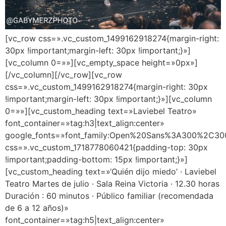
[vc_row css=».vc_custom_1499162918274{margin-right:
30px !important;margin-left: 30px !important;}»]
[vc_column 0=»»][vc_empty_space height=»0px»]
[/vc_column][/vc_row][vc_row
css=».vc_custom_1499162918274{margin-right: 30px
!important;margin-left: 30px !important;}»][vc_column
0=»»][vc_custom_heading text=»Laviebel Teatro»
font_container=»tag:h3|text_align:center»
google_fonts=»font_family:Open%20Sans%3A300%2C300
css=».vc_custom_1718778060421{padding-top: 30px
!important;padding-bottom: 15px !important;}»]
[vc_custom_heading text=»‘Quién dijo miedo’ · Laviebel
Teatro Martes de julio · Sala Reina Victoria · 12.30 horas
Duración : 60 minutos · Público familiar (recomendada
de 6 a 12 años)»
font_container=»tag:h5|text_align:center»