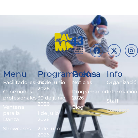
Menu
Programación
Prensa
Info
FacilitadoresPRO
29 de junio
Noticias
Organizació
2026
Conexiones
Programación
Información
profesionales
30 de junio
2026
Staff
2026
Ventana
Blog
Contacto
para la
1 de julio
Danza
2026
Showcases
2 de julio
2026