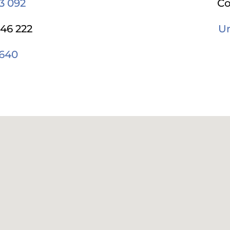
43 092
Co
646 222
Un
 640