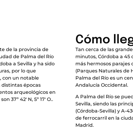
Cómo lle
te de la provincia de
Tan cerca de las grande
iudad de Palma del Río
minutos, Córdoba a 45 o
oba a Sevilla y ha sido
más hermosos parajes d
ras, por lo que
(Parques Naturales de H
, con un notable
Palma del Río es un cen
s distintas épocas
Andalucía Occidental.
entos arqueológicos en
A Palma del Río se pue
n 37º 42′ N, 5º 17′ O..
Sevilla, siendo las prin
(Córdoba-Sevilla) y A-43
de ferrocarril en la ciu
Madrid.