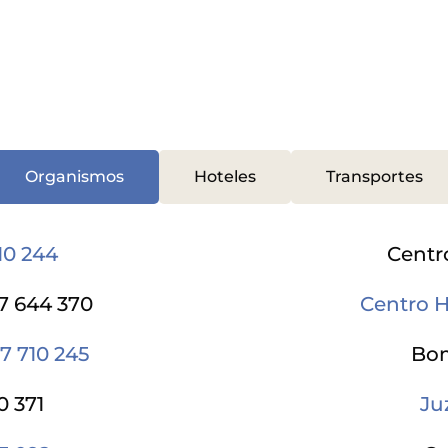
Organismos
Hoteles
Transportes
10 244
Centro
57 644 370
Centro H
7 710 245
Bom
0 371
Ju