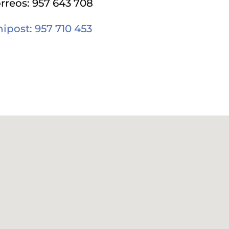
rreos: 957 643 708
ipost: 957 710 453