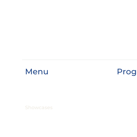
Menu
Prog
FacilitadoresPRO
29 de ju
Conexiones profesionales
30 de j
Ventana para la Danza
1 de jul
Showcases
2 de jul
3 de jul