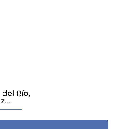
del Río,
uz…