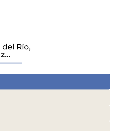
del Río,
uz…