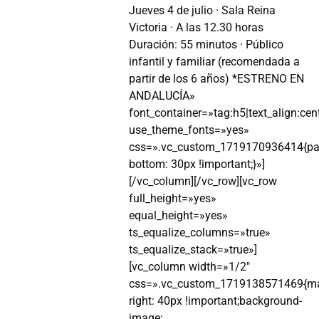
Jueves 4 de julio · Sala Reina
Victoria · A las 12.30 horas
Duración: 55 minutos · Público
infantil y familiar (recomendada a
partir de los 6 años) *ESTRENO EN
ANDALUCÍA»
font_container=»tag:h5|text_align:cen
use_theme_fonts=»yes»
css=».vc_custom_1719170936414{pa
bottom: 30px !important;}»]
[/vc_column][/vc_row][vc_row
full_height=»yes»
equal_height=»yes»
ts_equalize_columns=»true»
ts_equalize_stack=»true»]
[vc_column width=»1/2″
css=».vc_custom_1719138571469{ma
right: 40px !important;background-
image: