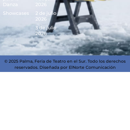
Danza
2026
Showcases
2 de julio
2026
3 de julio
2026
© 2025 Palma, Feria de Teatro en el Sur. Todo los derechos
reservados. Diseñada por
ElNorte Comunicación