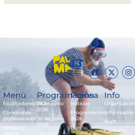
Menu
Programación
Prensa
Info
FacilitadoresPRO
29 de junio
Noticias
Organizació
2026
Conexiones
Programación
Información
profesionales
30 de junio
2026
Staff
2026
Ventana
Blog
Contacto
para la
1 de julio