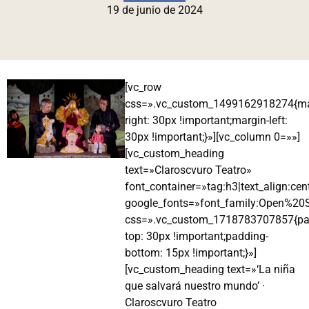
19 de junio de 2024
[vc_row
css=».vc_custom_1499162918274{ma
right: 30px !important;margin-left:
30px !important;}»][vc_column 0=»»]
[vc_custom_heading
text=»Claroscvuro Teatro»
font_container=»tag:h3|text_align:cen
google_fonts=»font_family:Open%2
css=».vc_custom_1718783707857{pa
top: 30px !important;padding-
bottom: 15px !important;}»]
[vc_custom_heading text=»‘La niña
que salvará nuestro mundo’ ·
Claroscvuro Teatro