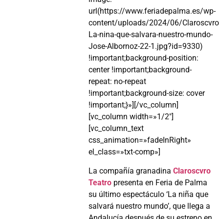
url(https://www.feriadepalma.es/wp-
content/uploads/2024/06/Claroscvro
La-nina-que-salvara-nuestro-mundo-
Jose-Albornoz-22-1.jpg?id=9330)
!important;background-position:
center !important;background-
repeat: no-repeat
!important;background-size: cover
!important;}»][/vc_column]
[vc_column width=»1/2″]
[vc_column_text
css_animation=»fadeInRight»
el_class=»txt-comp»]
La compañía granadina
Claroscvro
Teatro
presenta en Feria de Palma
su último espectáculo ‘La niña que
salvará nuestro mundo’, que llega a
Andalucía después de su estreno en