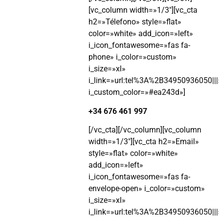
[vc_column width=»1/3″][vc_cta
h2=»Télefono» style=»flat»
color=»white» add_icon=»left»
i_icon_fontawesome=»fas fa-
phone» i_color=»custom»
i_size=»xl»
i_link=»url:tel%3A%2B34950936050|||
i_custom_color=»#ea243d»]
+34 676 461 997
[/vc_cta][/vc_column][vc_column
width=»1/3″][vc_cta h2=»Email»
style=»flat» color=»white»
add_icon=»left»
i_icon_fontawesome=»fas fa-
envelope-open» i_color=»custom»
i_size=»xl»
i_link=»url:tel%3A%2B34950936050|||