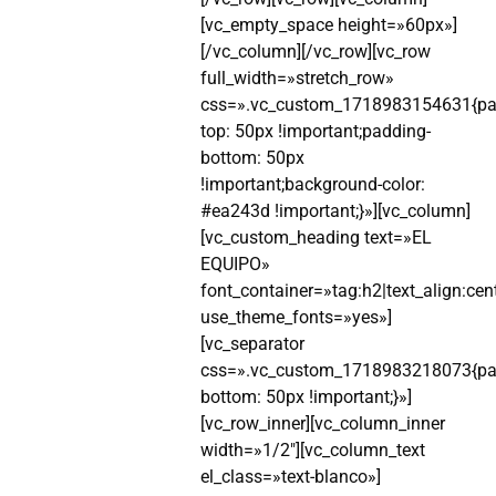
[vc_empty_space height=»60px»]
[/vc_column][/vc_row][vc_row
full_width=»stretch_row»
css=».vc_custom_1718983154631{pa
top: 50px !important;padding-
bottom: 50px
!important;background-color:
#ea243d !important;}»][vc_column]
[vc_custom_heading text=»EL
EQUIPO»
font_container=»tag:h2|text_align:cent
use_theme_fonts=»yes»]
[vc_separator
css=».vc_custom_1718983218073{pa
bottom: 50px !important;}»]
[vc_row_inner][vc_column_inner
width=»1/2″][vc_column_text
el_class=»text-blanco»]