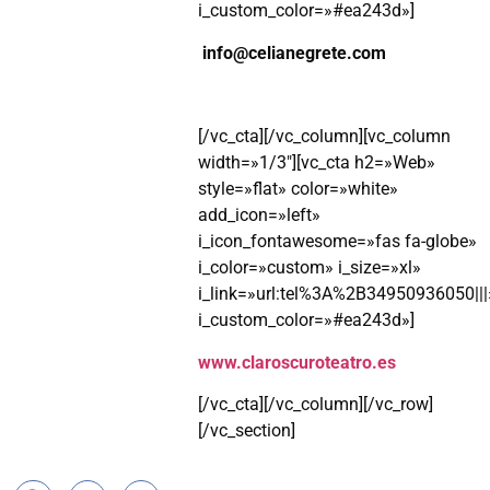
i_custom_color=»#ea243d»]
info@celianegrete.com
[/vc_cta][/vc_column][vc_column
width=»1/3″][vc_cta h2=»Web»
style=»flat» color=»white»
add_icon=»left»
i_icon_fontawesome=»fas fa-globe»
i_color=»custom» i_size=»xl»
i_link=»url:tel%3A%2B34950936050|||
i_custom_color=»#ea243d»]
www.claroscuroteatro.es
[/vc_cta][/vc_column][/vc_row]
[/vc_section]