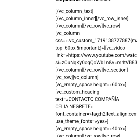
[/vc_column_text]
[/vc_column_inner][/vc_row_inner]
[/vc_column][/vc_row][vc_row]
[vc_column
css=».vc_custom_1719138727887{ma
top: 60px !important;}»][vc_video
link=»https://www.youtube.com/wat
si=zOuNqKy0oqQoWb1n&v=m4tVB838
[/vc_column][/vc_row][vc_section]
[vc_row][vc_column]
[vc_empty_space height=»60px»]
[vc_custom_heading
text=»CONTACTO COMPAÑÍA
CELIA NEGRETE»
font_container=»tag:h2|text_align:cen
use_theme_fonts=»yes»]
[vc_empty_space height=»40px»]
[/vc_column][/vc_row][vc_row]