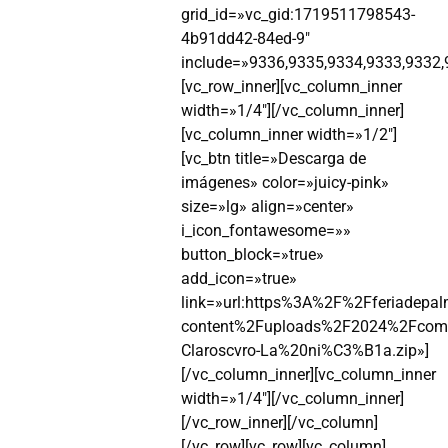
grid_id=»vc_gid:1719511798543-
4b91dd42-84ed-9″
include=»9336,9335,9334,9333,9332,
[vc_row_inner][vc_column_inner
width=»1/4″][/vc_column_inner]
[vc_column_inner width=»1/2″]
[vc_btn title=»Descarga de
imágenes» color=»juicy-pink»
size=»lg» align=»center»
i_icon_fontawesome=»»
button_block=»true»
add_icon=»true»
link=»url:https%3A%2F%2Fferiadepa
content%2Fuploads%2F2024%2Fcom
Claroscvro-La%20ni%C3%B1a.zip»]
[/vc_column_inner][vc_column_inner
width=»1/4″][/vc_column_inner]
[/vc_row_inner][/vc_column]
[/vc_row][vc_row][vc_column]