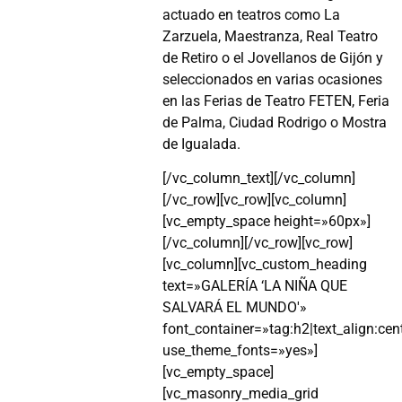
actuado en teatros como La
Zarzuela, Maestranza, Real Teatro
de Retiro o el Jovellanos de Gijón y
seleccionados en varias ocasiones
en las Ferias de Teatro FETEN, Feria
de Palma, Ciudad Rodrigo o Mostra
de Igualada.
[/vc_column_text][/vc_column]
[/vc_row][vc_row][vc_column]
[vc_empty_space height=»60px»]
[/vc_column][/vc_row][vc_row]
[vc_column][vc_custom_heading
text=»GALERÍA ‘LA NIÑA QUE
SALVARÁ EL MUNDO'»
font_container=»tag:h2|text_align:cen
use_theme_fonts=»yes»]
[vc_empty_space]
[vc_masonry_media_grid