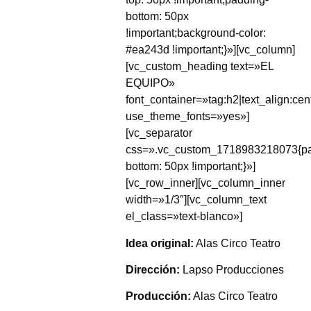
bottom: 50px
!important;background-color:
#ea243d !important;}»][vc_column]
[vc_custom_heading text=»EL
EQUIPO»
font_container=»tag:h2|text_align:cent
use_theme_fonts=»yes»]
[vc_separator
css=».vc_custom_1718983218073{pa
bottom: 50px !important;}»]
[vc_row_inner][vc_column_inner
width=»1/3″][vc_column_text
el_class=»text-blanco»]
Idea original:
Alas Circo Teatro
Dirección:
Lapso Producciones
Producción:
Alas Circo Teatro