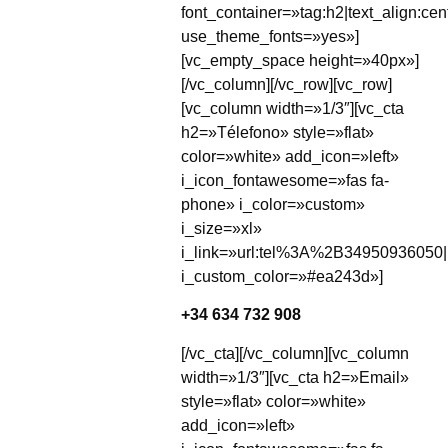
font_container=»tag:h2|text_align:cen
use_theme_fonts=»yes»]
[vc_empty_space height=»40px»]
[/vc_column][/vc_row][vc_row]
[vc_column width=»1/3″][vc_cta
h2=»Télefono» style=»flat»
color=»white» add_icon=»left»
i_icon_fontawesome=»fas fa-
phone» i_color=»custom»
i_size=»xl»
i_link=»url:tel%3A%2B34950936050|
i_custom_color=»#ea243d»]
+34 634 732 908
[/vc_cta][/vc_column][vc_column
width=»1/3″][vc_cta h2=»Email»
style=»flat» color=»white»
add_icon=»left»