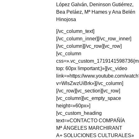
López Galván, Deninson Gutiérrez,
Bea Peláez, Mª Hames y Ana Belén
Hinojosa
[/vc_column_text]
[/vc_column_inner][/vc_row_inner]
[/vc_column][/vc_row][vc_row]
[vc_column
css=».vc_custom_1719141598736{ma
top: 60px !important;}»][vc_video
link=»https://www.youtube.com/watch
v=WlsZwzUiBrk»][/vc_column]
[/vc_row][vc_section][vc_row]
[vc_column][vc_empty_space
height=»60px»]
[vc_custom_heading
text=»CONTACTO COMPAÑÍA
Mª ÁNGELES MARCHIRANT
A+ SOLUCIONES CULTURALES»