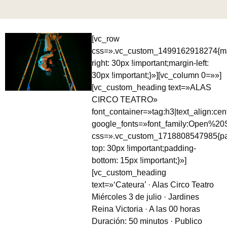
[vc_row
css=».vc_custom_1499162918274{ma
right: 30px !important;margin-left:
30px !important;}»][vc_column 0=»»]
[vc_custom_heading text=»ALAS
CIRCO TEATRO»
font_container=»tag:h3|text_align:cen
google_fonts=»font_family:Open%
css=».vc_custom_1718808547985{pa
top: 30px !important;padding-
bottom: 15px !important;}»]
[vc_custom_heading
text=»‘Cateura’ · Alas Circo Teatro
Miércoles 3 de julio · Jardines
Reina Victoria · A las 00 horas
Duración: 50 minutos · Publico