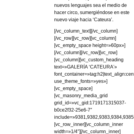
nuevos lenguajes sea el medio de
hacer circo, sumergiéndose en este
nuevo viaje hacia ‘Cateura’.
[/vc_column_text][/vc_column]
[/vc_row][vc_row][vc_column]
[vc_empty_space height=»60px»]
[/vc_column][/vc_row][vc_row]
[vc_column][vc_custom_heading
text=»GALERÍA ‘CATEURA'»
font_container=»tag:h2|text_align:cen
use_theme_fonts=»yes»]
[vc_empty_space]
[vc_masonry_media_grid
grid_id=»vc_gid:1719171315037-
b0ce2f32-25e6-7″
include=»9381,9382,9383,9384,9385
[vc_row_inner][vc_column_inner
width=»1/4″][/vc_column_inner]