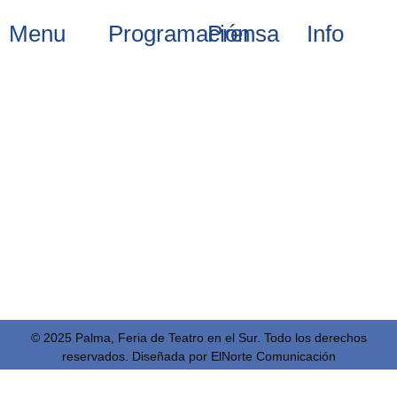
Menu
Programación
Prensa
Info
FacilitadoresPRO
29 de junio
Noticias
Organización
2026
Conexiones
Programación
Información
profesionales
30 de junio
2026
Staff
2026
Ventana
Blog
Contacto
para la
1 de julio
Danza
2026
Showcases
2 de julio
2026
3 de julio
2026
© 2025 Palma, Feria de Teatro en el Sur. Todo los derechos
reservados. Diseñada por
ElNorte Comunicación