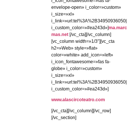
i_icon_fontawesome=»fas fa-
envelope-open» i_color=»custom»
i_size=»xl»
i_link=»url:tel%3A%2B34950936050|
i_custom_color=»#ea243d»]
ma.marc
mas.net
[/vc_cta][/vc_column]
[vc_column width=»1/3″][vc_cta
h2=»Web» style=»flat»
color=»white» add_icon=»left»
i_icon_fontawesome=»fas fa-
globe» i_color=»custom»
i_size=»xl»
i_link=»url:tel%3A%2B34950936050|
i_custom_color=»#ea243d»]
www.alascircoteatro.com
[/vc_cta][/vc_column][/vc_row]
[/vc_section]