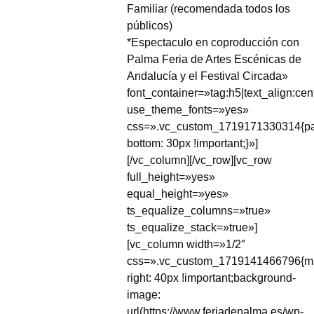
Familiar (recomendada todos los
públicos)
*Espectaculo en coproducción con
Palma Feria de Artes Escénicas de
Andalucía y el Festival Circada»
font_container=»tag:h5|text_align:cen
use_theme_fonts=»yes»
css=».vc_custom_1719171330314{pa
bottom: 30px !important;}»]
[/vc_column][/vc_row][vc_row
full_height=»yes»
equal_height=»yes»
ts_equalize_columns=»true»
ts_equalize_stack=»true»]
[vc_column width=»1/2″
css=».vc_custom_1719141466796{ma
right: 40px !important;background-
image:
url(https://www.feriadepalma.es/wp-