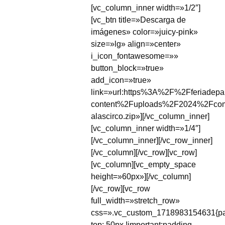
[vc_column_inner width=»1/2″]
[vc_btn title=»Descarga de
imágenes» color=»juicy-pink»
size=»lg» align=»center»
i_icon_fontawesome=»»
button_block=»true»
add_icon=»true»
link=»url:https%3A%2F%2Fferiadep
content%2Fuploads%2F2024%2Fco
alascirco.zip»][/vc_column_inner]
[vc_column_inner width=»1/4″]
[/vc_column_inner][/vc_row_inner]
[/vc_column][/vc_row][vc_row]
[vc_column][vc_empty_space
height=»60px»][/vc_column]
[/vc_row][vc_row
full_width=»stretch_row»
css=».vc_custom_1718983154631{pa
top: 50px !important;padding-