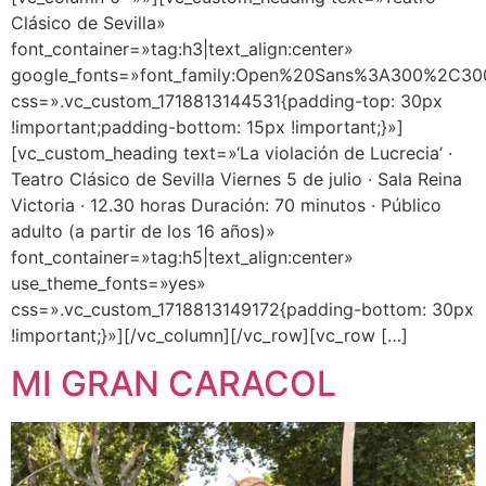
Clásico de Sevilla»
font_container=»tag:h3|text_align:center»
google_fonts=»font_family:Open%20Sans%3A300%2C300
css=».vc_custom_1718813144531{padding-top: 30px
!important;padding-bottom: 15px !important;}»]
[vc_custom_heading text=»‘La violación de Lucrecia’ ·
Teatro Clásico de Sevilla Viernes 5 de julio · Sala Reina
Victoria · 12.30 horas Duración: 70 minutos · Público
adulto (a partir de los 16 años)»
font_container=»tag:h5|text_align:center»
use_theme_fonts=»yes»
css=».vc_custom_1718813149172{padding-bottom: 30px
!important;}»][/vc_column][/vc_row][vc_row […]
MI GRAN CARACOL