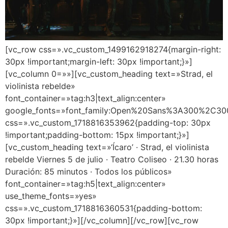
[vc_row css=».vc_custom_1499162918274{margin-right:
30px !important;margin-left: 30px !important;}»]
[vc_column 0=»»][vc_custom_heading text=»Strad, el
violinista rebelde»
font_container=»tag:h3|text_align:center»
google_fonts=»font_family:Open%20Sans%3A300%2C300
css=».vc_custom_1718816353962{padding-top: 30px
!important;padding-bottom: 15px !important;}»]
[vc_custom_heading text=»‘Ícaro’ · Strad, el violinista
rebelde Viernes 5 de julio · Teatro Coliseo · 21.30 horas
Duración: 85 minutos · Todos los públicos»
font_container=»tag:h5|text_align:center»
use_theme_fonts=»yes»
css=».vc_custom_1718816360531{padding-bottom:
30px !important;}»][/vc_column][/vc_row][vc_row