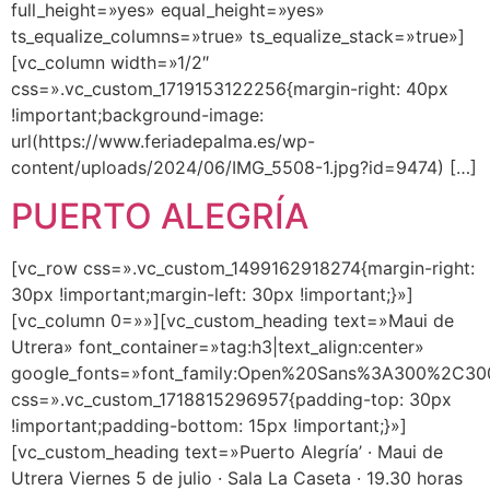
full_height=»yes» equal_height=»yes»
ts_equalize_columns=»true» ts_equalize_stack=»true»]
[vc_column width=»1/2″
css=».vc_custom_1719153122256{margin-right: 40px
!important;background-image:
url(https://www.feriadepalma.es/wp-
content/uploads/2024/06/IMG_5508-1.jpg?id=9474) […]
PUERTO ALEGRÍA
[vc_row css=».vc_custom_1499162918274{margin-right:
30px !important;margin-left: 30px !important;}»]
[vc_column 0=»»][vc_custom_heading text=»Maui de
Utrera» font_container=»tag:h3|text_align:center»
google_fonts=»font_family:Open%20Sans%3A300%2C300
css=».vc_custom_1718815296957{padding-top: 30px
!important;padding-bottom: 15px !important;}»]
[vc_custom_heading text=»Puerto Alegría’ · Maui de
Utrera Viernes 5 de julio · Sala La Caseta · 19.30 horas