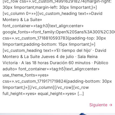
[vc_row css=».vc_custom_1499162918274{margin-right:
30px !important;margin-left: 30px !important;}»]
[vc_column 0=»»][vc_custom_heading text=»David
Montero & La Suite»
font_container=»tag:h3|text_align:center»
google_fonts=»font_family:Open%20Sans%3A300%2C300
css=».vc_custom_1718810593783{padding-top: 30px
!important;padding-bottom: 15px !important;}»]
[vc_custom_heading text=»‘El tiempo del hijo’ · David
Montero & La Suite Jueves 4 de julio · Sala Reina
Victoria · A las 18 horas Duración 60 minutos · Público
adulto» font_container=»tag:h5|text_align:center»
use_theme_fonts=»yes»
css=».vc_custom_1719171719824{padding-bottom: 30px
!important;}»][/vc_column][/vc_row][vc_row
full_height=»yes» equal_height=»yes» […]
Siguiente
→