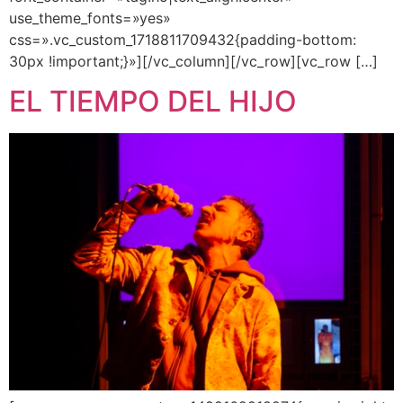
use_theme_fonts=»yes»
css=».vc_custom_1718811709432{padding-bottom:
30px !important;}»][/vc_column][/vc_row][vc_row […]
EL TIEMPO DEL HIJO