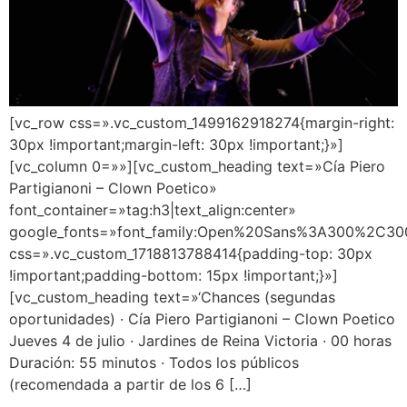
[vc_row css=».vc_custom_1499162918274{margin-right:
30px !important;margin-left: 30px !important;}»]
[vc_column 0=»»][vc_custom_heading text=»Cía Piero
Partigianoni – Clown Poetico»
font_container=»tag:h3|text_align:center»
google_fonts=»font_family:Open%20Sans%3A300%2C300
css=».vc_custom_1718813788414{padding-top: 30px
!important;padding-bottom: 15px !important;}»]
[vc_custom_heading text=»‘Chances (segundas
oportunidades) · Cía Piero Partigianoni – Clown Poetico
Jueves 4 de julio · Jardines de Reina Victoria · 00 horas
Duración: 55 minutos · Todos los públicos
(recomendada a partir de los 6 […]