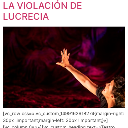
LA VIOLACIÓN DE
LUCRECIA
[vc_row css=».vc_custom_1499162918274{margin-right:
30px !important;margin-left: 30px !important;}»]
[vc_column 0=»»][vc_custom_heading text=»Teatro