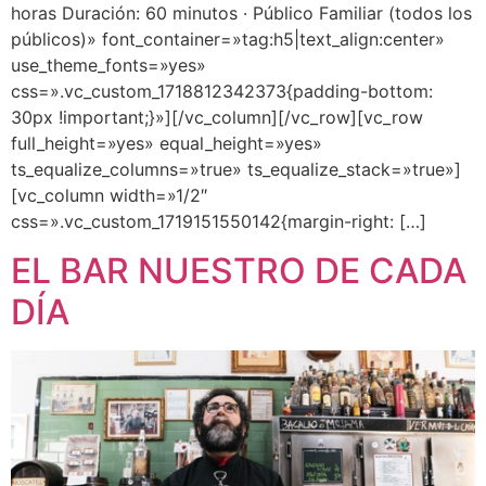
horas Duración: 60 minutos · Público Familiar (todos los
públicos)» font_container=»tag:h5|text_align:center»
use_theme_fonts=»yes»
css=».vc_custom_1718812342373{padding-bottom:
30px !important;}»][/vc_column][/vc_row][vc_row
full_height=»yes» equal_height=»yes»
ts_equalize_columns=»true» ts_equalize_stack=»true»]
[vc_column width=»1/2″
css=».vc_custom_1719151550142{margin-right: […]
EL BAR NUESTRO DE CADA
DÍA