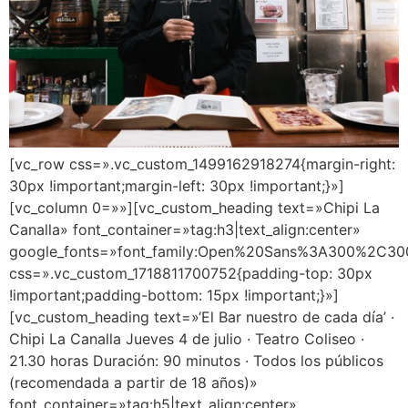
[vc_row css=».vc_custom_1499162918274{margin-right:
30px !important;margin-left: 30px !important;}»]
[vc_column 0=»»][vc_custom_heading text=»Chipi La
Canalla» font_container=»tag:h3|text_align:center»
google_fonts=»font_family:Open%20Sans%3A300%2C300
css=».vc_custom_1718811700752{padding-top: 30px
!important;padding-bottom: 15px !important;}»]
[vc_custom_heading text=»‘El Bar nuestro de cada día’ ·
Chipi La Canalla Jueves 4 de julio · Teatro Coliseo ·
21.30 horas Duración: 90 minutos · Todos los públicos
(recomendada a partir de 18 años)»
font_container=»tag:h5|text_align:center»