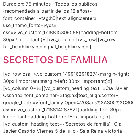
Duración: 75 minutos · Todos los públicos
(recomendada a partir de los 18 años)»
font_container=»tag:h5|text_align:center»
use_theme_fonts=»yes»
css=».vc_custom_1718815309588{padding-bottom:
30px !important;}»][/vc_column][/vc_row][vc_row
full_height=»yes» equal_height=»yes» […]
SECRETOS DE FAMILIA
[vc_row css=».vc_custom_1499162918274{margin-right:
30px !important;margin-left: 30px !important;}»]
[vc_column 0=»»][vc_custom_heading text=»Cía Javier
Ossorio» font_container=»tag:h3|text_align:center»
google_fonts=»font_family:Open%20Sans%3A300%2C300
css=».vc_custom_1718814287621{padding-top: 30px
!important;padding-bottom: 15px !important;}»]
[vc_custom_heading text=»‘Secretos de familia’ · Cía.
Javier Ossorio Viernes 5 de julio · Sala Reina Victoria ·