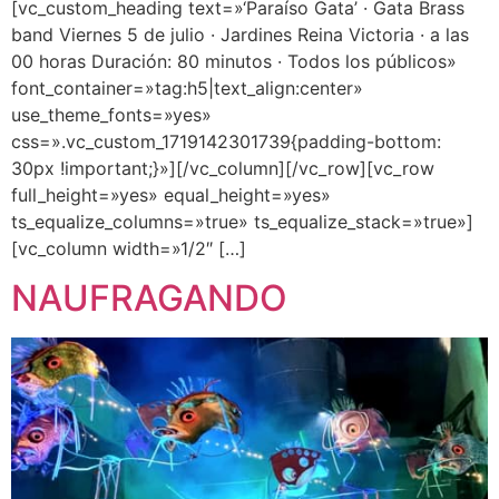
[vc_custom_heading text=»‘Paraíso Gata’ · Gata Brass
band Viernes 5 de julio · Jardines Reina Victoria · a las
00 horas Duración: 80 minutos · Todos los públicos»
font_container=»tag:h5|text_align:center»
use_theme_fonts=»yes»
css=».vc_custom_1719142301739{padding-bottom:
30px !important;}»][/vc_column][/vc_row][vc_row
full_height=»yes» equal_height=»yes»
ts_equalize_columns=»true» ts_equalize_stack=»true»]
[vc_column width=»1/2″ […]
NAUFRAGANDO