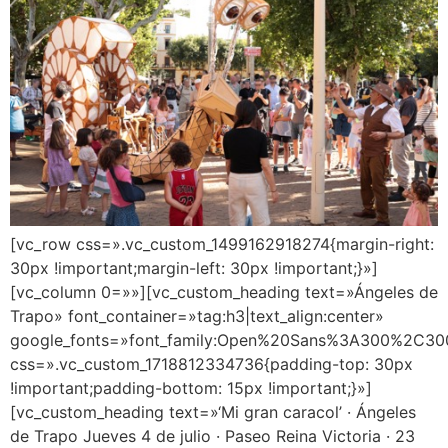
[vc_row css=».vc_custom_1499162918274{margin-right:
30px !important;margin-left: 30px !important;}»]
[vc_column 0=»»][vc_custom_heading text=»Ángeles de
Trapo» font_container=»tag:h3|text_align:center»
google_fonts=»font_family:Open%20Sans%3A300%2C300
css=».vc_custom_1718812334736{padding-top: 30px
!important;padding-bottom: 15px !important;}»]
[vc_custom_heading text=»‘Mi gran caracol’ · Ángeles
de Trapo Jueves 4 de julio · Paseo Reina Victoria · 23