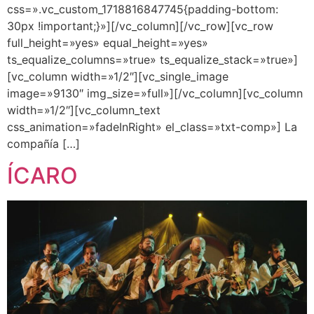
css=».vc_custom_1718816847745{padding-bottom:
30px !important;}»][/vc_column][/vc_row][vc_row
full_height=»yes» equal_height=»yes»
ts_equalize_columns=»true» ts_equalize_stack=»true»]
[vc_column width=»1/2″][vc_single_image
image=»9130″ img_size=»full»][/vc_column][vc_column
width=»1/2″][vc_column_text
css_animation=»fadeInRight» el_class=»txt-comp»] La
compañía […]
ÍCARO