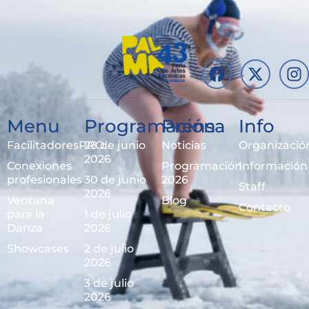
Menu
Programación
Prensa
Info
FacilitadoresPRO
29 de junio
Noticias
Organizació
2026
Conexiones
Programación
Información
profesionales
30 de junio
2026
Staff
2026
Ventana
Blog
Contacto
para la
1 de julio
Danza
2026
Showcases
2 de julio
2026
3 de julio
2026