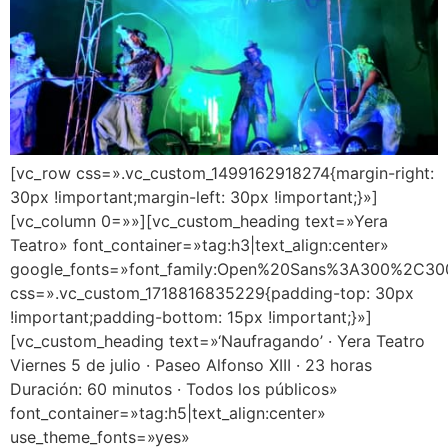
[vc_row css=».vc_custom_1499162918274{margin-right:
30px !important;margin-left: 30px !important;}»]
[vc_column 0=»»][vc_custom_heading text=»Yera
Teatro» font_container=»tag:h3|text_align:center»
google_fonts=»font_family:Open%20Sans%3A300%2C300
css=».vc_custom_1718816835229{padding-top: 30px
!important;padding-bottom: 15px !important;}»]
[vc_custom_heading text=»‘Naufragando’ · Yera Teatro
Viernes 5 de julio · Paseo Alfonso XIII · 23 horas
Duración: 60 minutos · Todos los públicos»
font_container=»tag:h5|text_align:center»
use_theme_fonts=»yes»