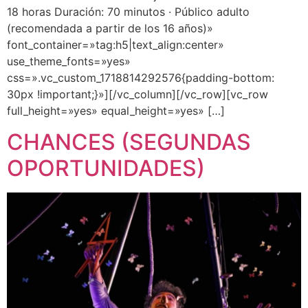
18 horas Duración: 70 minutos · Público adulto
(recomendada a partir de los 16 años)»
font_container=»tag:h5|text_align:center»
use_theme_fonts=»yes»
css=».vc_custom_1718814292576{padding-bottom:
30px !important;}»][/vc_column][/vc_row][vc_row
full_height=»yes» equal_height=»yes» […]
CHANCES (SEGUNDAS
OPORTUNIDADES)