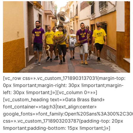
[vc_row css=».vc_custom_1718903137031{margin-top:
0px !important;margin-right: 30px !important;margin-
left: 30px !important;}»][vc_column 0=»»]
[vc_custom_heading text=»Gata Brass Band»
font_container=»tag:h3|text_align:center»
google_fonts=»font_family:Open%20Sans%3A300%2C300
css=».vc_custom_1718903203787{padding-top: 20px
!important;padding-bottom: 15px !important;}»]