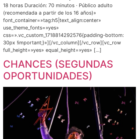
18 horas Duración: 70 minutos · Público adulto
(recomendada a partir de los 16 años)»
font_container=»tag:h5|text_align:center»
use_theme_fonts=»yes»
css=».vc_custom_1718814292576{padding-bottom:
30px !important;}»][/vc_column][/vc_row][vc_row
full_height=»yes» equal_height=»yes» […]
CHANCES (SEGUNDAS
OPORTUNIDADES)