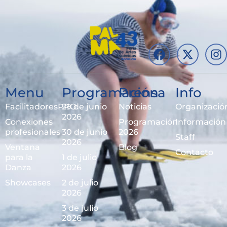
Menu
Programación
Prensa
Info
FacilitadoresPRO
29 de junio
Noticias
Organizació
2026
Conexiones
Programación
Información
profesionales
30 de junio
2026
Staff
2026
Ventana
Blog
Contacto
para la
1 de julio
Danza
2026
Showcases
2 de julio
2026
3 de julio
2026