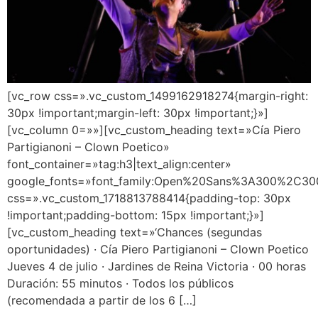
[vc_row css=».vc_custom_1499162918274{margin-right:
30px !important;margin-left: 30px !important;}»]
[vc_column 0=»»][vc_custom_heading text=»Cía Piero
Partigianoni – Clown Poetico»
font_container=»tag:h3|text_align:center»
google_fonts=»font_family:Open%20Sans%3A300%2C300
css=».vc_custom_1718813788414{padding-top: 30px
!important;padding-bottom: 15px !important;}»]
[vc_custom_heading text=»‘Chances (segundas
oportunidades) · Cía Piero Partigianoni – Clown Poetico
Jueves 4 de julio · Jardines de Reina Victoria · 00 horas
Duración: 55 minutos · Todos los públicos
(recomendada a partir de los 6 […]