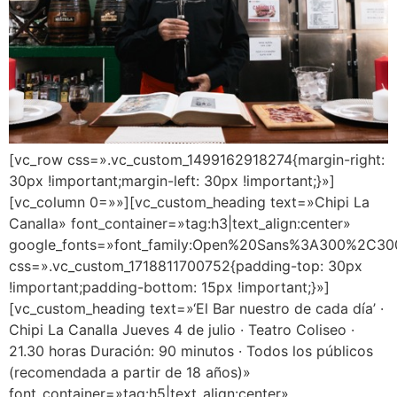
[vc_row css=».vc_custom_1499162918274{margin-right:
30px !important;margin-left: 30px !important;}»]
[vc_column 0=»»][vc_custom_heading text=»Chipi La
Canalla» font_container=»tag:h3|text_align:center»
google_fonts=»font_family:Open%20Sans%3A300%2C300
css=».vc_custom_1718811700752{padding-top: 30px
!important;padding-bottom: 15px !important;}»]
[vc_custom_heading text=»‘El Bar nuestro de cada día’ ·
Chipi La Canalla Jueves 4 de julio · Teatro Coliseo ·
21.30 horas Duración: 90 minutos · Todos los públicos
(recomendada a partir de 18 años)»
font_container=»tag:h5|text_align:center»