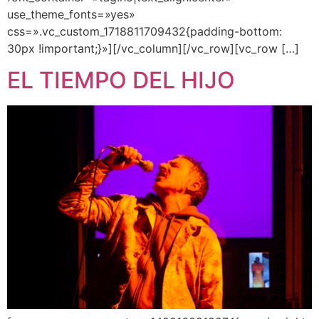
use_theme_fonts=»yes»
css=».vc_custom_1718811709432{padding-bottom:
30px !important;}»][/vc_column][/vc_row][vc_row […]
EL TIEMPO DEL HIJO