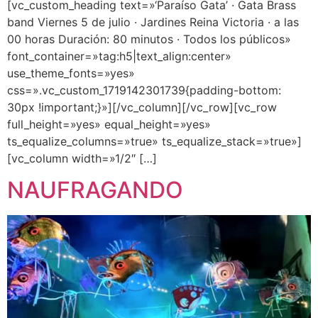
[vc_custom_heading text=»‘Paraíso Gata’ · Gata Brass
band Viernes 5 de julio · Jardines Reina Victoria · a las
00 horas Duración: 80 minutos · Todos los públicos»
font_container=»tag:h5|text_align:center»
use_theme_fonts=»yes»
css=».vc_custom_1719142301739{padding-bottom:
30px !important;}»][/vc_column][/vc_row][vc_row
full_height=»yes» equal_height=»yes»
ts_equalize_columns=»true» ts_equalize_stack=»true»]
[vc_column width=»1/2″ […]
NAUFRAGANDO