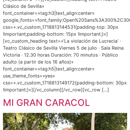
Clásico de Sevilla»
font_container=»tag:h3|text_align:center»
google_fonts=»font_family:Open%20Sans%3A300%2C300
css=».vc_custom_1718813144531{padding-top: 30px
!important;padding-bottom: 15px !important;}»]
[vc_custom_heading text=»‘La violación de Lucrecia’ ·
Teatro Clásico de Sevilla Viernes 5 de julio · Sala Reina
Victoria · 12.30 horas Duración: 70 minutos · Público
adulto (a partir de los 16 años)»
font_container=»tag:h5|text_align:center»
use_theme_fonts=»yes»
css=».vc_custom_1718813149172{padding-bottom: 30px
!important;}»][/vc_column][/vc_row][vc_row […]
MI GRAN CARACOL