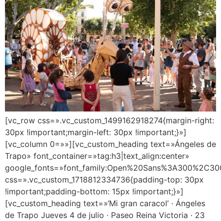
[vc_row css=».vc_custom_1499162918274{margin-right:
30px !important;margin-left: 30px !important;}»]
[vc_column 0=»»][vc_custom_heading text=»Ángeles de
Trapo» font_container=»tag:h3|text_align:center»
google_fonts=»font_family:Open%20Sans%3A300%2C300
css=».vc_custom_1718812334736{padding-top: 30px
!important;padding-bottom: 15px !important;}»]
[vc_custom_heading text=»‘Mi gran caracol’ · Ángeles
de Trapo Jueves 4 de julio · Paseo Reina Victoria · 23