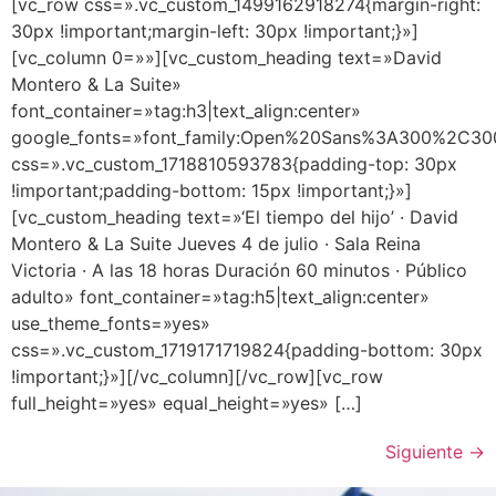
[vc_row css=».vc_custom_1499162918274{margin-right:
30px !important;margin-left: 30px !important;}»]
[vc_column 0=»»][vc_custom_heading text=»David
Montero & La Suite»
font_container=»tag:h3|text_align:center»
google_fonts=»font_family:Open%20Sans%3A300%2C300
css=».vc_custom_1718810593783{padding-top: 30px
!important;padding-bottom: 15px !important;}»]
[vc_custom_heading text=»‘El tiempo del hijo’ · David
Montero & La Suite Jueves 4 de julio · Sala Reina
Victoria · A las 18 horas Duración 60 minutos · Público
adulto» font_container=»tag:h5|text_align:center»
use_theme_fonts=»yes»
css=».vc_custom_1719171719824{padding-bottom: 30px
!important;}»][/vc_column][/vc_row][vc_row
full_height=»yes» equal_height=»yes» […]
Siguiente
→