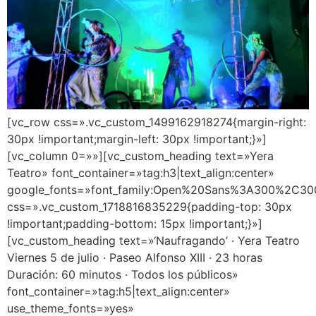
[vc_row css=».vc_custom_1499162918274{margin-right:
30px !important;margin-left: 30px !important;}»]
[vc_column 0=»»][vc_custom_heading text=»Yera
Teatro» font_container=»tag:h3|text_align:center»
google_fonts=»font_family:Open%20Sans%3A300%2C300
css=».vc_custom_1718816835229{padding-top: 30px
!important;padding-bottom: 15px !important;}»]
[vc_custom_heading text=»‘Naufragando’ · Yera Teatro
Viernes 5 de julio · Paseo Alfonso XIII · 23 horas
Duración: 60 minutos · Todos los públicos»
font_container=»tag:h5|text_align:center»
use_theme_fonts=»yes»