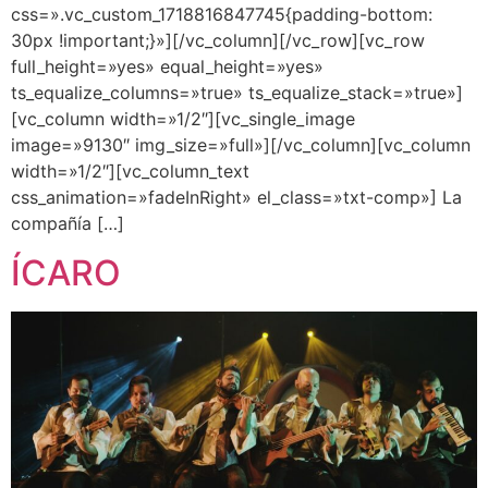
css=».vc_custom_1718816847745{padding-bottom:
30px !important;}»][/vc_column][/vc_row][vc_row
full_height=»yes» equal_height=»yes»
ts_equalize_columns=»true» ts_equalize_stack=»true»]
[vc_column width=»1/2″][vc_single_image
image=»9130″ img_size=»full»][/vc_column][vc_column
width=»1/2″][vc_column_text
css_animation=»fadeInRight» el_class=»txt-comp»] La
compañía […]
ÍCARO