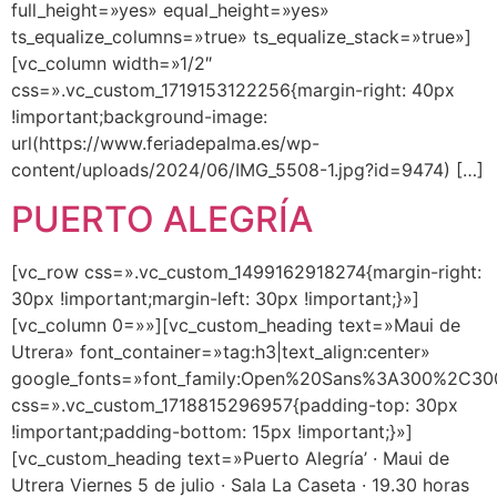
full_height=»yes» equal_height=»yes»
ts_equalize_columns=»true» ts_equalize_stack=»true»]
[vc_column width=»1/2″
css=».vc_custom_1719153122256{margin-right: 40px
!important;background-image:
url(https://www.feriadepalma.es/wp-
content/uploads/2024/06/IMG_5508-1.jpg?id=9474) […]
PUERTO ALEGRÍA
[vc_row css=».vc_custom_1499162918274{margin-right:
30px !important;margin-left: 30px !important;}»]
[vc_column 0=»»][vc_custom_heading text=»Maui de
Utrera» font_container=»tag:h3|text_align:center»
google_fonts=»font_family:Open%20Sans%3A300%2C300
css=».vc_custom_1718815296957{padding-top: 30px
!important;padding-bottom: 15px !important;}»]
[vc_custom_heading text=»Puerto Alegría’ · Maui de
Utrera Viernes 5 de julio · Sala La Caseta · 19.30 horas