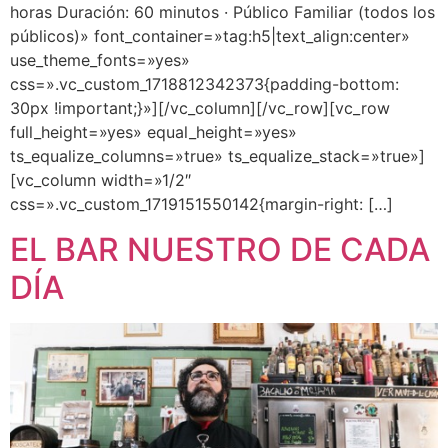
horas Duración: 60 minutos · Público Familiar (todos los
públicos)» font_container=»tag:h5|text_align:center»
use_theme_fonts=»yes»
css=».vc_custom_1718812342373{padding-bottom:
30px !important;}»][/vc_column][/vc_row][vc_row
full_height=»yes» equal_height=»yes»
ts_equalize_columns=»true» ts_equalize_stack=»true»]
[vc_column width=»1/2″
css=».vc_custom_1719151550142{margin-right: […]
EL BAR NUESTRO DE CADA
DÍA