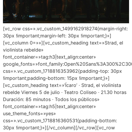
[vc_row css=».vc_custom_1499162918274{margin-right:
30px !important;margin-left: 30px !important;}»]
[vc_column 0=»»][vc_custom_heading text=»Strad, el
violinista rebelde»
font_container=»tag:h3|text_align:center»
google_fonts=»font_family:Open%20Sans%3A300%2C300
css=».vc_custom_1718816353962{padding-top: 30px
!important;padding-bottom: 15px !important;}»]
[vc_custom_heading text=»‘Ícaro’ · Strad, el violinista
rebelde Viernes 5 de julio · Teatro Coliseo · 21.30 horas
Duración: 85 minutos · Todos los públicos»
font_container=»tag:h5|text_align:center»
use_theme_fonts=»yes»
css=».vc_custom_1718816360531{padding-bottom:
30px !important;}»][/vc_column][/vc_row][vc_row