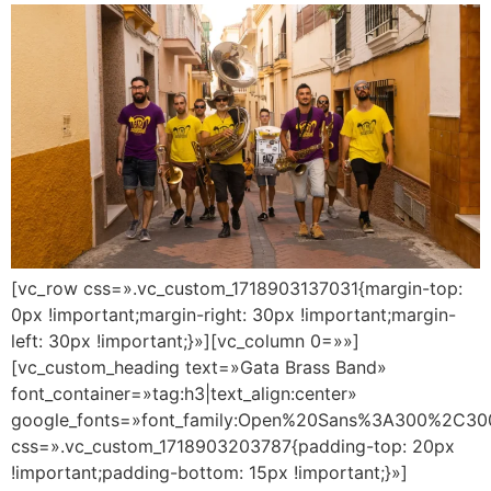
[vc_row css=».vc_custom_1718903137031{margin-top:
0px !important;margin-right: 30px !important;margin-
left: 30px !important;}»][vc_column 0=»»]
[vc_custom_heading text=»Gata Brass Band»
font_container=»tag:h3|text_align:center»
google_fonts=»font_family:Open%20Sans%3A300%2C300
css=».vc_custom_1718903203787{padding-top: 20px
!important;padding-bottom: 15px !important;}»]