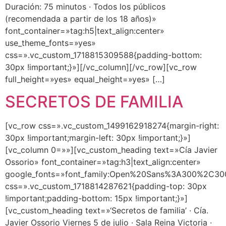
Duración: 75 minutos · Todos los públicos
(recomendada a partir de los 18 años)»
font_container=»tag:h5|text_align:center»
use_theme_fonts=»yes»
css=».vc_custom_1718815309588{padding-bottom:
30px !important;}»][/vc_column][/vc_row][vc_row
full_height=»yes» equal_height=»yes» […]
SECRETOS DE FAMILIA
[vc_row css=».vc_custom_1499162918274{margin-right:
30px !important;margin-left: 30px !important;}»]
[vc_column 0=»»][vc_custom_heading text=»Cía Javier
Ossorio» font_container=»tag:h3|text_align:center»
google_fonts=»font_family:Open%20Sans%3A300%2C300
css=».vc_custom_1718814287621{padding-top: 30px
!important;padding-bottom: 15px !important;}»]
[vc_custom_heading text=»‘Secretos de familia’ · Cía.
Javier Ossorio Viernes 5 de julio · Sala Reina Victoria ·