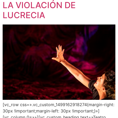
LA VIOLACIÓN DE
LUCRECIA
[vc_row css=».vc_custom_1499162918274{margin-right:
30px !important;margin-left: 30px !important;}»]
[vc_column 0=»»][vc_custom_heading text=»Teatro