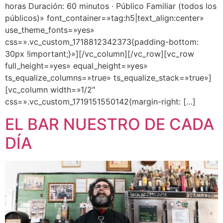
horas Duración: 60 minutos · Público Familiar (todos los
públicos)» font_container=»tag:h5|text_align:center»
use_theme_fonts=»yes»
css=».vc_custom_1718812342373{padding-bottom:
30px !important;}»][/vc_column][/vc_row][vc_row
full_height=»yes» equal_height=»yes»
ts_equalize_columns=»true» ts_equalize_stack=»true»]
[vc_column width=»1/2″
css=».vc_custom_1719151550142{margin-right: […]
EL BAR NUESTRO DE CADA
DÍA