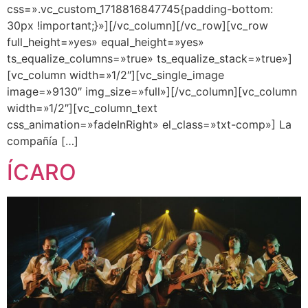
css=».vc_custom_1718816847745{padding-bottom:
30px !important;}»][/vc_column][/vc_row][vc_row
full_height=»yes» equal_height=»yes»
ts_equalize_columns=»true» ts_equalize_stack=»true»]
[vc_column width=»1/2″][vc_single_image
image=»9130″ img_size=»full»][/vc_column][vc_column
width=»1/2″][vc_column_text
css_animation=»fadeInRight» el_class=»txt-comp»] La
compañía […]
ÍCARO