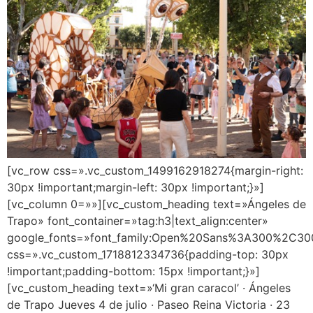
[vc_row css=».vc_custom_1499162918274{margin-right:
30px !important;margin-left: 30px !important;}»]
[vc_column 0=»»][vc_custom_heading text=»Ángeles de
Trapo» font_container=»tag:h3|text_align:center»
google_fonts=»font_family:Open%20Sans%3A300%2C300
css=».vc_custom_1718812334736{padding-top: 30px
!important;padding-bottom: 15px !important;}»]
[vc_custom_heading text=»‘Mi gran caracol’ · Ángeles
de Trapo Jueves 4 de julio · Paseo Reina Victoria · 23