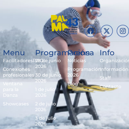
Menu
Programación
Prensa
Info
FacilitadoresPRO
29 de junio
Noticias
Organizació
2026
Conexiones
Programación
Información
profesionales
30 de junio
2026
Staff
2026
Ventana
Blog
Contacto
para la
1 de julio
Danza
2026
Showcases
2 de julio
2026
3 de julio
2026