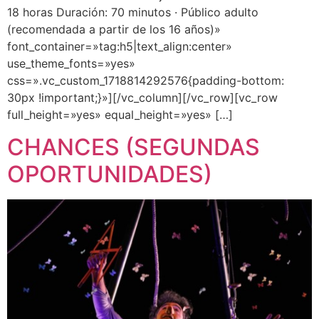
18 horas Duración: 70 minutos · Público adulto
(recomendada a partir de los 16 años)»
font_container=»tag:h5|text_align:center»
use_theme_fonts=»yes»
css=».vc_custom_1718814292576{padding-bottom:
30px !important;}»][/vc_column][/vc_row][vc_row
full_height=»yes» equal_height=»yes» […]
CHANCES (SEGUNDAS
OPORTUNIDADES)