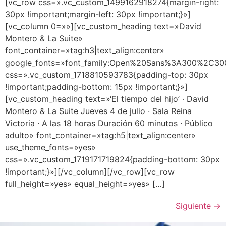
[vc_row css=».vc_custom_1499162918274{margin-right:
30px !important;margin-left: 30px !important;}»]
[vc_column 0=»»][vc_custom_heading text=»David
Montero & La Suite»
font_container=»tag:h3|text_align:center»
google_fonts=»font_family:Open%20Sans%3A300%2C300
css=».vc_custom_1718810593783{padding-top: 30px
!important;padding-bottom: 15px !important;}»]
[vc_custom_heading text=»‘El tiempo del hijo’ · David
Montero & La Suite Jueves 4 de julio · Sala Reina
Victoria · A las 18 horas Duración 60 minutos · Público
adulto» font_container=»tag:h5|text_align:center»
use_theme_fonts=»yes»
css=».vc_custom_1719171719824{padding-bottom: 30px
!important;}»][/vc_column][/vc_row][vc_row
full_height=»yes» equal_height=»yes» […]
Siguiente
→