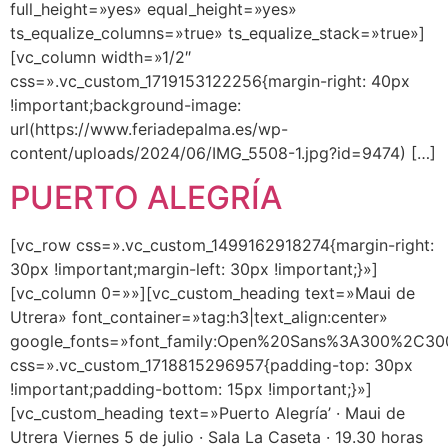
full_height=»yes» equal_height=»yes»
ts_equalize_columns=»true» ts_equalize_stack=»true»]
[vc_column width=»1/2″
css=».vc_custom_1719153122256{margin-right: 40px
!important;background-image:
url(https://www.feriadepalma.es/wp-
content/uploads/2024/06/IMG_5508-1.jpg?id=9474) […]
PUERTO ALEGRÍA
[vc_row css=».vc_custom_1499162918274{margin-right:
30px !important;margin-left: 30px !important;}»]
[vc_column 0=»»][vc_custom_heading text=»Maui de
Utrera» font_container=»tag:h3|text_align:center»
google_fonts=»font_family:Open%20Sans%3A300%2C300
css=».vc_custom_1718815296957{padding-top: 30px
!important;padding-bottom: 15px !important;}»]
[vc_custom_heading text=»Puerto Alegría’ · Maui de
Utrera Viernes 5 de julio · Sala La Caseta · 19.30 horas