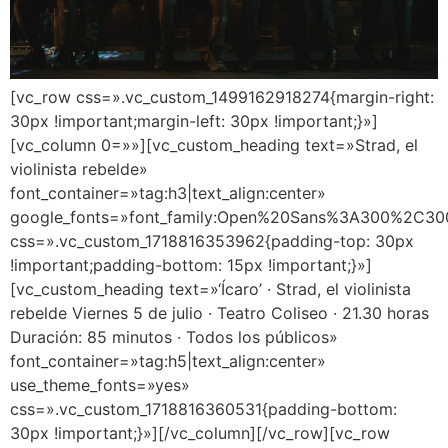
[vc_row css=».vc_custom_1499162918274{margin-right:
30px !important;margin-left: 30px !important;}»]
[vc_column 0=»»][vc_custom_heading text=»Strad, el
violinista rebelde»
font_container=»tag:h3|text_align:center»
google_fonts=»font_family:Open%20Sans%3A300%2C300
css=».vc_custom_1718816353962{padding-top: 30px
!important;padding-bottom: 15px !important;}»]
[vc_custom_heading text=»‘Ícaro’ · Strad, el violinista
rebelde Viernes 5 de julio · Teatro Coliseo · 21.30 horas
Duración: 85 minutos · Todos los públicos»
font_container=»tag:h5|text_align:center»
use_theme_fonts=»yes»
css=».vc_custom_1718816360531{padding-bottom:
30px !important;}»][/vc_column][/vc_row][vc_row