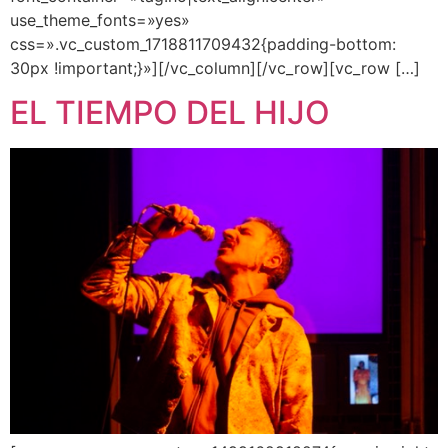
use_theme_fonts=»yes»
css=».vc_custom_1718811709432{padding-bottom:
30px !important;}»][/vc_column][/vc_row][vc_row […]
EL TIEMPO DEL HIJO