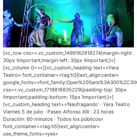
[vc_row css=».vc_custom_1499162918274{margin-right:
30px !important;margin-left: 30px !important;}»]
[vc_column 0=»»][vc_custom_heading text=»Yera
Teatro» font_container=»tag:h3|text_align:center»
google_fonts=»font_family:Open%20Sans%3A300%2C300
css=».vc_custom_1718816835229{padding-top: 30px
!important;padding-bottom: 15px !important;}»]
[vc_custom_heading text=»‘Naufragando’ · Yera Teatro
Viernes 5 de julio · Paseo Alfonso XIII · 23 horas
Duración: 60 minutos · Todos los públicos»
font_container=»tag:h5|text_align:center»
use_theme_fonts=»yes»