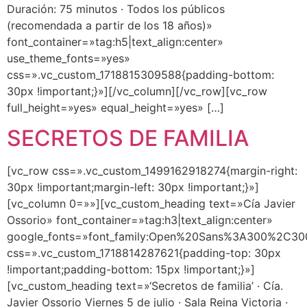
Duración: 75 minutos · Todos los públicos
(recomendada a partir de los 18 años)»
font_container=»tag:h5|text_align:center»
use_theme_fonts=»yes»
css=».vc_custom_1718815309588{padding-bottom:
30px !important;}»][/vc_column][/vc_row][vc_row
full_height=»yes» equal_height=»yes» […]
SECRETOS DE FAMILIA
[vc_row css=».vc_custom_1499162918274{margin-right:
30px !important;margin-left: 30px !important;}»]
[vc_column 0=»»][vc_custom_heading text=»Cía Javier
Ossorio» font_container=»tag:h3|text_align:center»
google_fonts=»font_family:Open%20Sans%3A300%2C300
css=».vc_custom_1718814287621{padding-top: 30px
!important;padding-bottom: 15px !important;}»]
[vc_custom_heading text=»‘Secretos de familia’ · Cía.
Javier Ossorio Viernes 5 de julio · Sala Reina Victoria ·