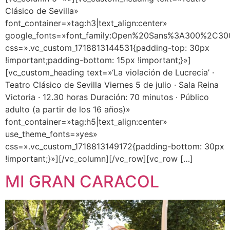
Clásico de Sevilla»
font_container=»tag:h3|text_align:center»
google_fonts=»font_family:Open%20Sans%3A300%2C300
css=».vc_custom_1718813144531{padding-top: 30px
!important;padding-bottom: 15px !important;}»]
[vc_custom_heading text=»‘La violación de Lucrecia’ ·
Teatro Clásico de Sevilla Viernes 5 de julio · Sala Reina
Victoria · 12.30 horas Duración: 70 minutos · Público
adulto (a partir de los 16 años)»
font_container=»tag:h5|text_align:center»
use_theme_fonts=»yes»
css=».vc_custom_1718813149172{padding-bottom: 30px
!important;}»][/vc_column][/vc_row][vc_row […]
MI GRAN CARACOL