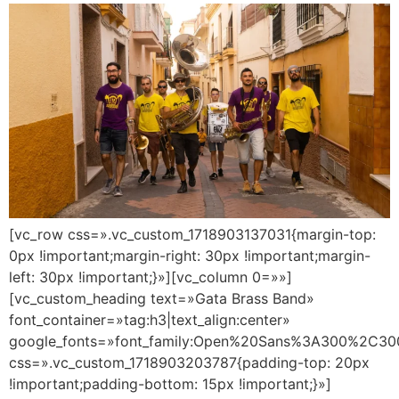
[vc_row css=».vc_custom_1718903137031{margin-top:
0px !important;margin-right: 30px !important;margin-
left: 30px !important;}»][vc_column 0=»»]
[vc_custom_heading text=»Gata Brass Band»
font_container=»tag:h3|text_align:center»
google_fonts=»font_family:Open%20Sans%3A300%2C300
css=».vc_custom_1718903203787{padding-top: 20px
!important;padding-bottom: 15px !important;}»]