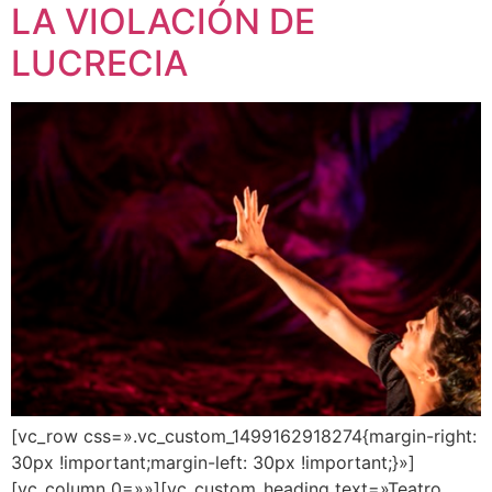
LA VIOLACIÓN DE
LUCRECIA
[vc_row css=».vc_custom_1499162918274{margin-right:
30px !important;margin-left: 30px !important;}»]
[vc_column 0=»»][vc_custom_heading text=»Teatro