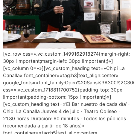
[vc_row css=».vc_custom_1499162918274{margin-right:
30px !important;margin-left: 30px !important;}»]
[vc_column 0=»»][vc_custom_heading text=»Chipi La
Canalla» font_container=»tag:h3|text_align:center»
google_fonts=»font_family:Open%20Sans%3A300%2C300
css=».vc_custom_1718811700752{padding-top: 30px
!important;padding-bottom: 15px !important;}»]
[vc_custom_heading text=»‘El Bar nuestro de cada día’ ·
Chipi La Canalla Jueves 4 de julio · Teatro Coliseo ·
21.30 horas Duración: 90 minutos · Todos los públicos
(recomendada a partir de 18 años)»
font_container=»tag:h5|text_align:center»