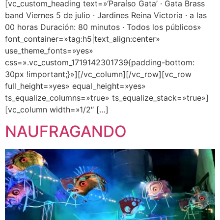
[vc_custom_heading text=»‘Paraíso Gata’ · Gata Brass
band Viernes 5 de julio · Jardines Reina Victoria · a las
00 horas Duración: 80 minutos · Todos los públicos»
font_container=»tag:h5|text_align:center»
use_theme_fonts=»yes»
css=».vc_custom_1719142301739{padding-bottom:
30px !important;}»][/vc_column][/vc_row][vc_row
full_height=»yes» equal_height=»yes»
ts_equalize_columns=»true» ts_equalize_stack=»true»]
[vc_column width=»1/2″ […]
NAUFRAGANDO