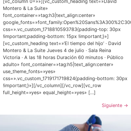
[vc_column 0=»»][vc_custom_heading text=»David
Montero & La Suite»
font_container=»tag:h3|text_align:center»
google_fonts=»font_family:Open%20Sans%3A300%2C300
css=».vc_custom_1718810593783{padding-top: 30px
!important;padding-bottom: 15px !important;}»]
[vc_custom_heading text=»‘El tiempo del hijo’ · David
Montero & La Suite Jueves 4 de julio · Sala Reina
Victoria · A las 18 horas Duración 60 minutos · Público
adulto» font_container=»tag:h5|text_align:center»
use_theme_fonts=»yes»
css=».vc_custom_1719171719824{padding-bottom: 30px
!important;}»][/vc_column][/vc_row][vc_row
full_height=»yes» equal_height=»yes» […]
Siguiente
→