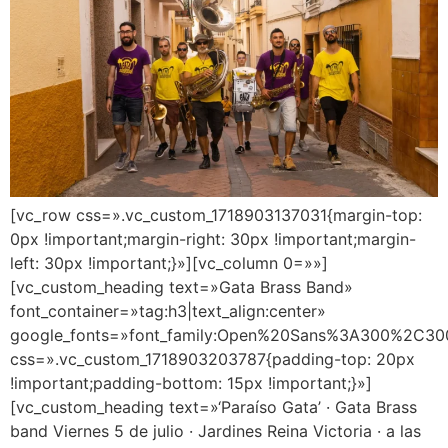
[vc_row css=».vc_custom_1718903137031{margin-top:
0px !important;margin-right: 30px !important;margin-
left: 30px !important;}»][vc_column 0=»»]
[vc_custom_heading text=»Gata Brass Band»
font_container=»tag:h3|text_align:center»
google_fonts=»font_family:Open%20Sans%3A300%2C300
css=».vc_custom_1718903203787{padding-top: 20px
!important;padding-bottom: 15px !important;}»]
[vc_custom_heading text=»‘Paraíso Gata’ · Gata Brass
band Viernes 5 de julio · Jardines Reina Victoria · a las