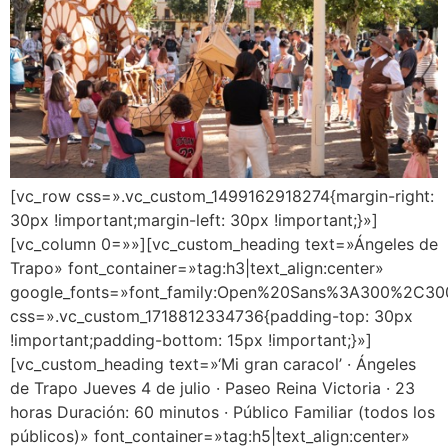
[vc_row css=».vc_custom_1499162918274{margin-right:
30px !important;margin-left: 30px !important;}»]
[vc_column 0=»»][vc_custom_heading text=»Ángeles de
Trapo» font_container=»tag:h3|text_align:center»
google_fonts=»font_family:Open%20Sans%3A300%2C300
css=».vc_custom_1718812334736{padding-top: 30px
!important;padding-bottom: 15px !important;}»]
[vc_custom_heading text=»‘Mi gran caracol’ · Ángeles
de Trapo Jueves 4 de julio · Paseo Reina Victoria · 23
horas Duración: 60 minutos · Público Familiar (todos los
públicos)» font_container=»tag:h5|text_align:center»