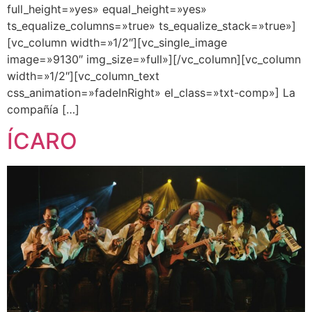
full_height=»yes» equal_height=»yes»
ts_equalize_columns=»true» ts_equalize_stack=»true»]
[vc_column width=»1/2″][vc_single_image
image=»9130″ img_size=»full»][/vc_column][vc_column
width=»1/2″][vc_column_text
css_animation=»fadeInRight» el_class=»txt-comp»] La
compañía […]
ÍCARO