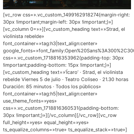
[vc_row css=».vc_custom_1499162918274{margin-right:
30px !important;margin-left: 30px !important;}»]
[vc_column 0=»»][vc_custom_heading text=»Strad, el
violinista rebelde»
font_container=»tag:h3|text_align:center»
google_fonts=»font_family:Open%20Sans%3A300%2C300
css=».vc_custom_1718816353962{padding-top: 30px
!important;padding-bottom: 15px !important;}»]
[vc_custom_heading text=»‘Ícaro’ · Strad, el violinista
rebelde Viernes 5 de julio · Teatro Coliseo · 21.30 horas
Duración: 85 minutos · Todos los públicos»
font_container=»tag:h5|text_align:center»
use_theme_fonts=»yes»
css=».vc_custom_1718816360531{padding-bottom:
30px !important;}»][/vc_column][/vc_row][vc_row
full_height=»yes» equal_height=»yes»
ts_equalize_columns=»true» ts_equalize_stack=»true»]