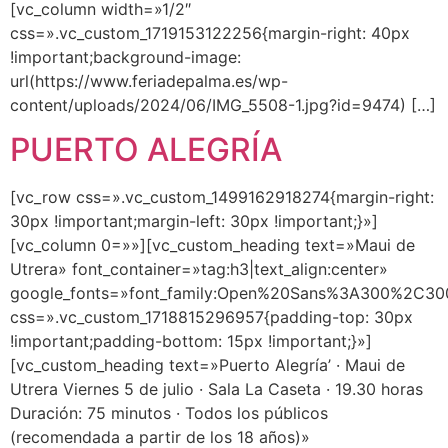
[vc_column width=»1/2″
css=».vc_custom_1719153122256{margin-right: 40px
!important;background-image:
url(https://www.feriadepalma.es/wp-
content/uploads/2024/06/IMG_5508-1.jpg?id=9474) […]
PUERTO ALEGRÍA
[vc_row css=».vc_custom_1499162918274{margin-right:
30px !important;margin-left: 30px !important;}»]
[vc_column 0=»»][vc_custom_heading text=»Maui de
Utrera» font_container=»tag:h3|text_align:center»
google_fonts=»font_family:Open%20Sans%3A300%2C300
css=».vc_custom_1718815296957{padding-top: 30px
!important;padding-bottom: 15px !important;}»]
[vc_custom_heading text=»Puerto Alegría’ · Maui de
Utrera Viernes 5 de julio · Sala La Caseta · 19.30 horas
Duración: 75 minutos · Todos los públicos
(recomendada a partir de los 18 años)»