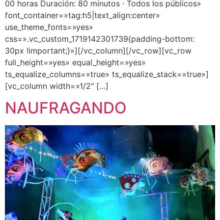
00 horas Duración: 80 minutos · Todos los públicos»
font_container=»tag:h5|text_align:center»
use_theme_fonts=»yes»
css=».vc_custom_1719142301739{padding-bottom:
30px !important;}»][/vc_column][/vc_row][vc_row
full_height=»yes» equal_height=»yes»
ts_equalize_columns=»true» ts_equalize_stack=»true»]
[vc_column width=»1/2″ […]
NAUFRAGANDO