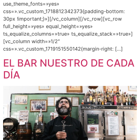
use_theme_fonts=»yes»
css=».vc_custom_1718812342373{padding-bottom:
30px !important;}»][/vc_column][/vc_row][vc_row
full_height=»yes» equal_height=»yes»
ts_equalize_columns=»true» ts_equalize_stack=»true»]
[vc_column width=»1/2″
css=».vc_custom_1719151550142{margin-right: […]
EL BAR NUESTRO DE CADA
DÍA