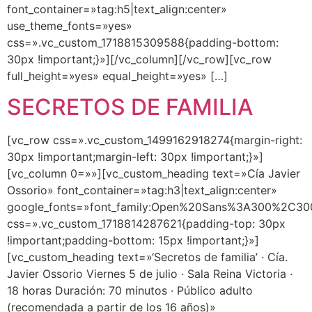
font_container=»tag:h5|text_align:center»
use_theme_fonts=»yes»
css=».vc_custom_1718815309588{padding-bottom:
30px !important;}»][/vc_column][/vc_row][vc_row
full_height=»yes» equal_height=»yes» […]
SECRETOS DE FAMILIA
[vc_row css=».vc_custom_1499162918274{margin-right:
30px !important;margin-left: 30px !important;}»]
[vc_column 0=»»][vc_custom_heading text=»Cía Javier
Ossorio» font_container=»tag:h3|text_align:center»
google_fonts=»font_family:Open%20Sans%3A300%2C300
css=».vc_custom_1718814287621{padding-top: 30px
!important;padding-bottom: 15px !important;}»]
[vc_custom_heading text=»‘Secretos de familia’ · Cía.
Javier Ossorio Viernes 5 de julio · Sala Reina Victoria ·
18 horas Duración: 70 minutos · Público adulto
(recomendada a partir de los 16 años)»