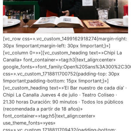
[vc_row css=».vc_custom_1499162918274{margin-right:
30px !important;margin-left: 30px !important;}»]
[vc_column 0=»»][vc_custom_heading text=»Chipi La
Canalla» font_container=»tag:h3|text_align:center»
google_fonts=»font_family:Open%20Sans%3A300%2C300
css=».vc_custom_1718811700752{padding-top: 30px
!important;padding-bottom: 15px !important;}»]
[vc_custom_heading text=»‘El Bar nuestro de cada día’ ·
Chipi La Canalla Jueves 4 de julio · Teatro Coliseo ·
21.30 horas Duración: 90 minutos · Todos los públicos
(recomendada a partir de 18 años)»
font_container=»tag:h5|text_align:center»
use_theme_fonts=»yes»
css=».vc_custom_1718811709432{padding-bottom: