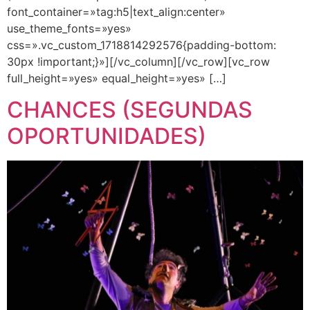
font_container=»tag:h5|text_align:center»
use_theme_fonts=»yes»
css=».vc_custom_1718814292576{padding-bottom:
30px !important;}»][/vc_column][/vc_row][vc_row
full_height=»yes» equal_height=»yes» […]
CHANCES (SEGUNDAS
OPORTUNIDADES)