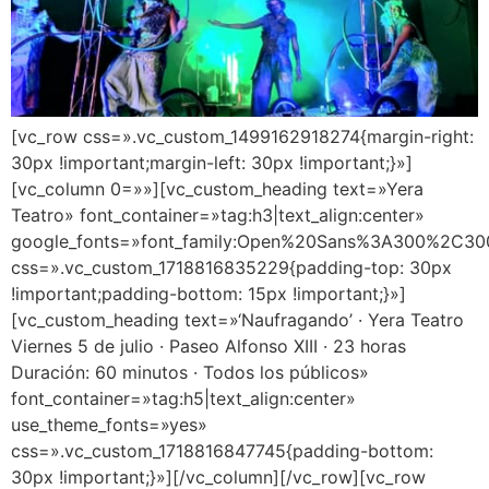
[vc_row css=».vc_custom_1499162918274{margin-right:
30px !important;margin-left: 30px !important;}»]
[vc_column 0=»»][vc_custom_heading text=»Yera
Teatro» font_container=»tag:h3|text_align:center»
google_fonts=»font_family:Open%20Sans%3A300%2C300
css=».vc_custom_1718816835229{padding-top: 30px
!important;padding-bottom: 15px !important;}»]
[vc_custom_heading text=»‘Naufragando’ · Yera Teatro
Viernes 5 de julio · Paseo Alfonso XIII · 23 horas
Duración: 60 minutos · Todos los públicos»
font_container=»tag:h5|text_align:center»
use_theme_fonts=»yes»
css=».vc_custom_1718816847745{padding-bottom:
30px !important;}»][/vc_column][/vc_row][vc_row