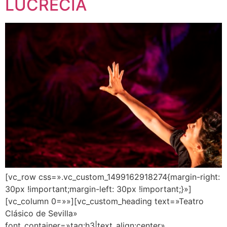
LUCRECIA
[vc_row css=».vc_custom_1499162918274{margin-right:
30px !important;margin-left: 30px !important;}»]
[vc_column 0=»»][vc_custom_heading text=»Teatro
Clásico de Sevilla»
font_container=»tag:h3|text_align:center»