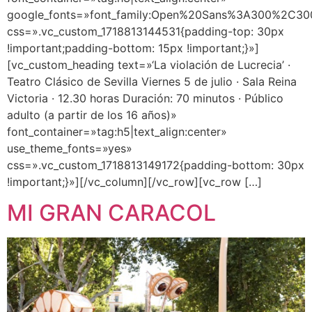
google_fonts=»font_family:Open%20Sans%3A300%2C300
css=».vc_custom_1718813144531{padding-top: 30px
!important;padding-bottom: 15px !important;}»]
[vc_custom_heading text=»‘La violación de Lucrecia’ ·
Teatro Clásico de Sevilla Viernes 5 de julio · Sala Reina
Victoria · 12.30 horas Duración: 70 minutos · Público
adulto (a partir de los 16 años)»
font_container=»tag:h5|text_align:center»
use_theme_fonts=»yes»
css=».vc_custom_1718813149172{padding-bottom: 30px
!important;}»][/vc_column][/vc_row][vc_row […]
MI GRAN CARACOL