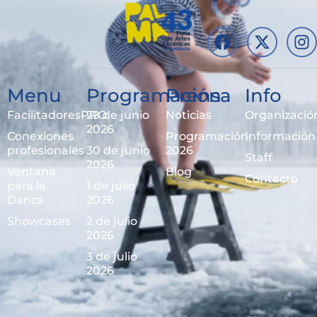
Menu
Programación
Prensa
Info
FacilitadoresPRO
29 de junio
Noticias
Organizació
2026
Conexiones
Programación
Información
profesionales
30 de junio
2026
Staff
2026
Ventana
Blog
Contacto
para la
1 de julio
Danza
2026
Showcases
2 de julio
2026
3 de julio
2026