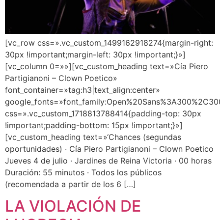
[vc_row css=».vc_custom_1499162918274{margin-right:
30px !important;margin-left: 30px !important;}»]
[vc_column 0=»»][vc_custom_heading text=»Cía Piero
Partigianoni – Clown Poetico»
font_container=»tag:h3|text_align:center»
google_fonts=»font_family:Open%20Sans%3A300%2C300
css=».vc_custom_1718813788414{padding-top: 30px
!important;padding-bottom: 15px !important;}»]
[vc_custom_heading text=»‘Chances (segundas
oportunidades) · Cía Piero Partigianoni – Clown Poetico
Jueves 4 de julio · Jardines de Reina Victoria · 00 horas
Duración: 55 minutos · Todos los públicos
(recomendada a partir de los 6 […]
LA VIOLACIÓN DE