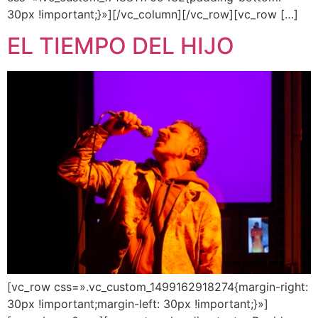
30px !important;}»][/vc_column][/vc_row][vc_row […]
EL TIEMPO DEL HIJO
[vc_row css=».vc_custom_1499162918274{margin-right:
30px !important;margin-left: 30px !important;}»]