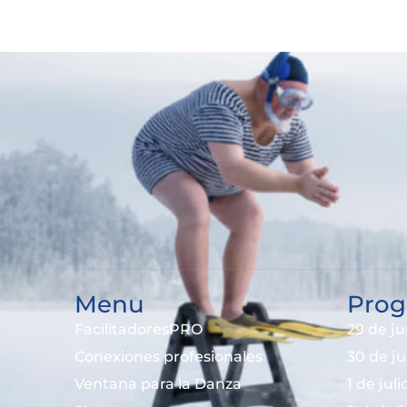
Menu
Prog
FacilitadoresPRO
29 de ju
Conexiones profesionales
30 de j
Ventana para la Danza
1 de jul