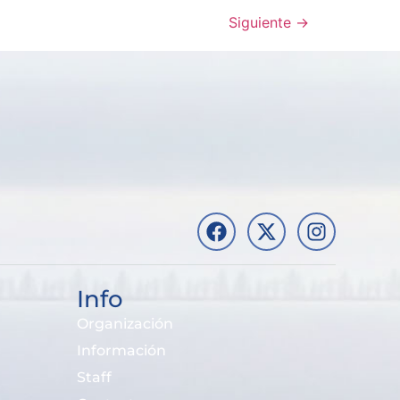
Siguiente
→
Info
Organización
Información
Staff