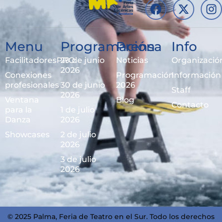
Menu
Programación
Prensa
Info
FacilitadoresPRO
29 de junio
Noticias
Organizació
2026
Conexiones
Programación
Información
profesionales
30 de junio
2026
Staff
2026
Ventana
Blog
Contacto
para la
1 de julio
Danza
2026
Showcases
2 de julio
2026
3 de julio
2026
© 2025 Palma, Feria de Teatro en el Sur. Todo los derechos