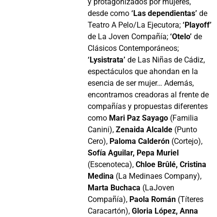
y protagonizados por mujeres,
desde como
‘Las dependientas’
de
Teatro A Pelo/La Ejecutora;
‘Playoff’
de La Joven Compañía;
‘Otelo’
de
Clásicos Contemporáneos;
‘Lysistrata’
de Las Niñas de Cádiz,
espectáculos que ahondan en la
esencia de ser mujer… Además,
encontramos creadoras al frente de
compañías y propuestas diferentes
como
Mari Paz Sayago
(Familia
Canini),
Zenaida Alcalde
(Punto
Cero),
Paloma Calderón
(Cortejo),
Sofía Aguilar, Pepa Muriel
(Escenoteca),
Chloe Brûlé, Cristina
Medina
(La Medinaes Company),
Marta Buchaca
(LaJoven
Compañía),
Paola Román
(Títeres
Caracartón),
Gloria López, Anna