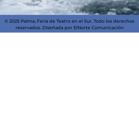
© 2025 Palma, Feria de Teatro en el Sur. Todo los derechos
reservados. Diseñada por
ElNorte Comunicación