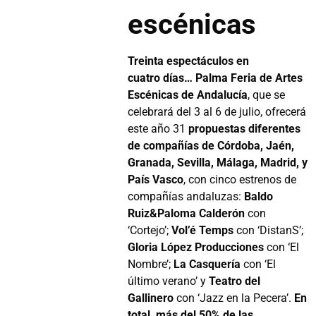
escénicas
Treinta espectáculos en
cuatro días… Palma Feria de Artes
Escénicas de Andalucía
, que se
celebrará del 3 al 6 de julio, ofrecerá
este año 31
propuestas diferentes
de compañías de Córdoba, Jaén,
Granada, Sevilla, Málaga, Madrid, y
País Vasco
, con cinco estrenos de
compañías andaluzas:
Baldo
Ruiz&Paloma Calderón
con
‘Cortejo’;
Vol’é Temps
con ‘DistanS’;
Gloria López Producciones
con ‘El
Nombre’;
La Casquería
con ‘El
último verano’ y
Teatro del
Gallinero
con ‘Jazz en la Pecera’.
En
total, más del 50% de las