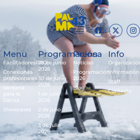
Menu
Programación
Prensa
Info
FacilitadoresPRO
29 de junio
Noticias
Organizació
2026
Conexiones
Programación
Información
profesionales
30 de junio
2026
Staff
2026
Ventana
Blog
Contacto
para la
1 de julio
Danza
2026
Showcases
2 de julio
2026
3 de julio
2026