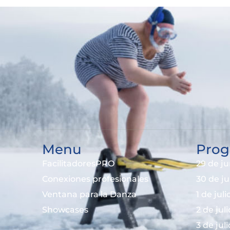
Menu
Prog
FacilitadoresPRO
29 de ju
Conexiones profesionales
30 de j
Ventana para la Danza
1 de jul
Showcases
2 de jul
3 de jul