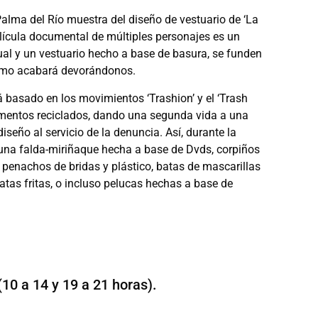
alma del Río muestra del diseño de vestuario de ‘La
ícula documental de múltiples personajes es un
ual y un vestuario hecho a base de basura, se funden
sumo acabará devorándonos.
á basado en los movimientos ‘Trashion’ y el ‘Trash
lementos reciclados, dando una segunda vida a una
seño al servicio de la denuncia. Así, durante la
 una falda-miriñaque hecha a base de Dvds, corpiños
, penachos de bridas y plástico, batas de mascarillas
atas fritas, o incluso pelucas hechas a base de
 (10 a 14 y 19 a 21 horas).