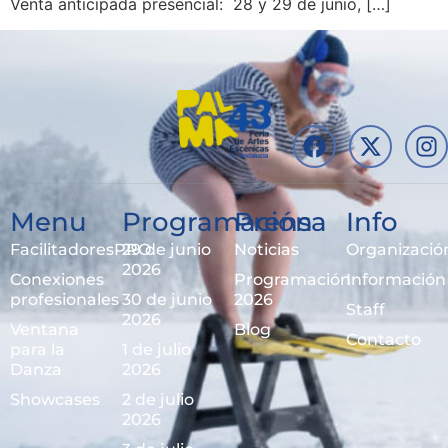
Venta anticipada presencial: 28 y 29 de junio, […]
Menu
Programación
Prensa
Info
FacilitadoresPRO
29 de junio
Noticias
Organizació
2026
Conexiones
Programación
Información
profesionales
30 de junio
2026
Staff
2026
Ventana
Blog
Contacto
para la
1 de julio
Danza
2026
Showcases
2 de julio
2026