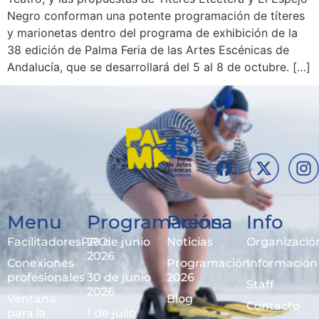
Negro conforman una potente programación de títeres
y marionetas dentro del programa de exhibición de la
38 edición de Palma Feria de las Artes Escénicas de
Andalucía, que se desarrollará del 5 al 8 de octubre. […]
Menu
Programación
Prensa
Info
FacilitadoresPRO
29 de junio
Noticias
Organizació
2026
Conexiones
Programación
Información
profesionales
30 de junio
2026
Staff
2026
Ventana
Blog
Contacto
para la
1 de julio