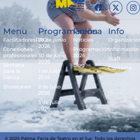
Menu
Programación
Prensa
Info
FacilitadoresPRO
29 de junio
Noticias
Organizació
2026
Conexiones
Programación
Información
profesionales
30 de junio
2026
Staff
2026
Ventana
Blog
Contacto
para la
1 de julio
Danza
2026
Showcases
2 de julio
2026
3 de julio
2026
© 2025 Palma, Feria de Teatro en el Sur. Todo los derechos