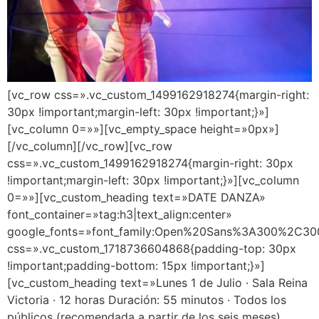
[vc_row css=».vc_custom_1499162918274{margin-right:
30px !important;margin-left: 30px !important;}»]
[vc_column 0=»»][vc_empty_space height=»0px»]
[/vc_column][/vc_row][vc_row
css=».vc_custom_1499162918274{margin-right: 30px
!important;margin-left: 30px !important;}»][vc_column
0=»»][vc_custom_heading text=»DATE DANZA»
font_container=»tag:h3|text_align:center»
google_fonts=»font_family:Open%20Sans%3A300%2C300
css=».vc_custom_1718736604868{padding-top: 30px
!important;padding-bottom: 15px !important;}»]
[vc_custom_heading text=»Lunes 1 de Julio · Sala Reina
Victoria · 12 horas Duración: 55 minutos · Todos los
públicos (recomendada a partir de los seis meses)