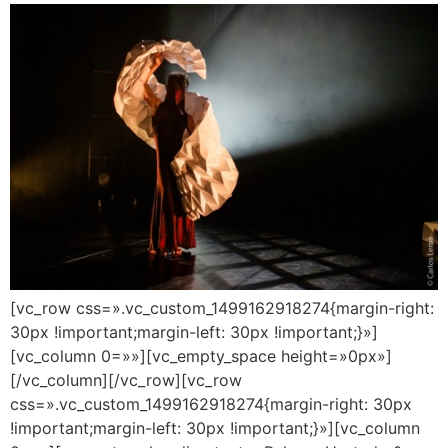
[vc_row css=».vc_custom_1499162918274{margin-right:
30px !important;margin-left: 30px !important;}»]
[vc_column 0=»»][vc_empty_space height=»0px»]
[/vc_column][/vc_row][vc_row
css=».vc_custom_1499162918274{margin-right: 30px
!important;margin-left: 30px !important;}»][vc_column