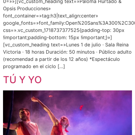
0=»»][vc_custom_heading text=»Paloma Hurtado &
Opsis Producciones»
font_container=»tag:h3|text_align:center»
google_fonts=»font_family:Open%20Sans%3A300%2C300
css=».vc_custom_1718737377525{padding-top: 30px
!important;padding-bottom: 15px !important;}»]
[vc_custom_heading text=»Lunes 1 de julio · Sala Reina
Victoria · 18 horas Duración: 50 minutos · Público adulto
(recomendad a partir de los 12 años) *Espectáculo
programado en el ciclo […]
TÚ Y YO