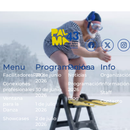
Menu
Programación
Prensa
Info
FacilitadoresPRO
29 de junio
Noticias
Organizació
2026
Conexiones
Programación
Información
profesionales
30 de junio
2026
Staff
2026
Ventana
Blog
Contacto
para la
1 de julio
Danza
2026
Showcases
2 de julio
2026