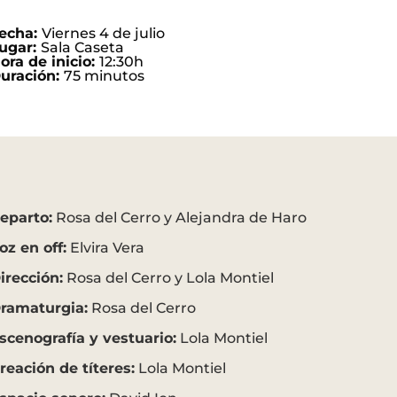
echa:
Viernes 4 de julio
ugar:
Sala Caseta
ora de inicio:
12:30h
uración:
75 minutos
eparto:
Rosa del Cerro y Alejandra de Haro
oz en off:
Elvira Vera
irección:
Rosa del Cerro y Lola Montiel
ramaturgia:
Rosa del Cerro
scenografía y vestuario:
Lola Montiel
reación de títeres:
Lola Montiel