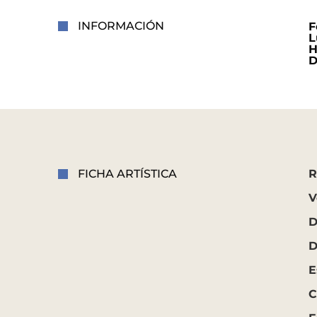
INFORMACIÓN
F
L
H
D
FICHA ARTÍSTICA
R
V
D
D
E
C