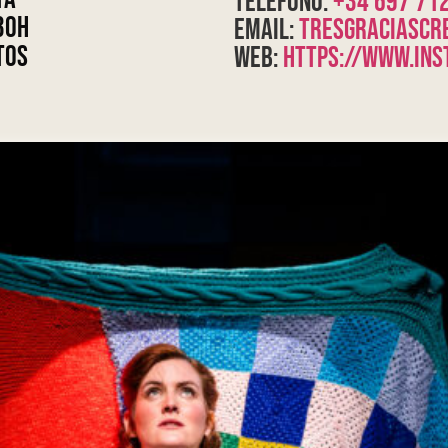
Teléfono:
+34 697 71
30h
Email:
tresgraciascr
tos
Web:
https://www.ins