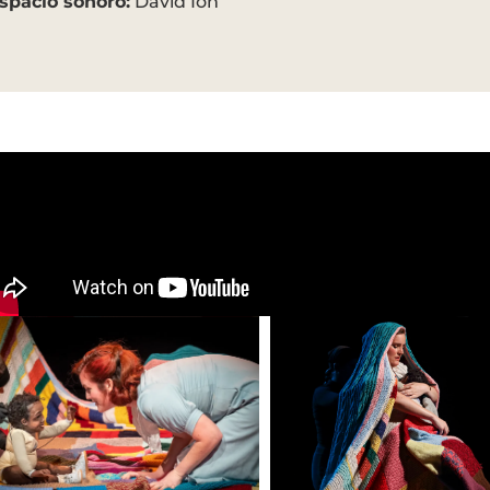
spacio sonoro:
David Ion