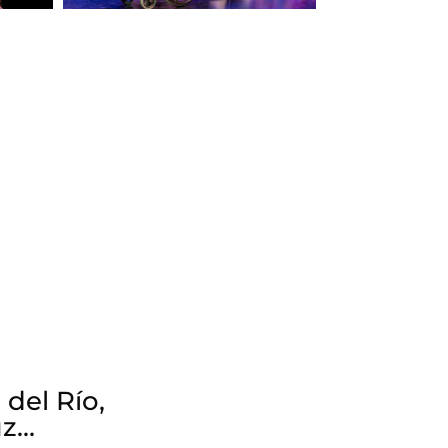
del Río,
uz…