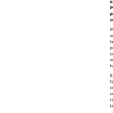
e
P
p
c
P
v
t
p
c
m
h
E
t
c
c
r
t