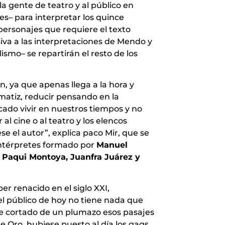
a gente de teatro y al público en
es– para interpretar los quince
personajes que requiere el texto
usiva a las interpretaciones de Mendo y
smo– se repartirán el resto de los
, ya que apenas llega a la hora y
matiz, reducir pensando en la
ado vivir en nuestros tiempos y no
 al cine o al teatro y los elencos
 el autor”, explica paco Mir, que se
intérpretes formado por
Manuel
Paqui Montoya, Juanfra Juárez y
r renacido en el siglo XXI,
l público de hoy no tiene nada que
ese cortado de un plumazo esos pasajes
e Oro, hubiese puesto al día los gags