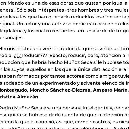
on Mendo es una de esas obras que gustan por igual a l
eneral. Sólo seis intérpretes –tres hombres y tres mujer
apeles a los que han quedado reducidos los cincuenta 
riginal. Un actor y una actriz se dedicarán casi en excl
agdalena y los cuatro restantes –en un alarde de fregoli
ersonajes.
Hemos hecho una versión reducida que se ve de un tirón
edia. ¿¿¿Reducir??? Exacto, reducir, pero, atención al 
educción que habría hecho Muñoz Seca si le hubiese toc
n los suyos, aquellos en los que la única distracción era ir
staban formados por tantos actores como amigos tuviese
a rodeado de un experimentado y solvente elenco de 
onteagudo, Moncho Sánchez-Diezma, Amparo Marín, 
ristina Almazán.
Pedro Muñoz Seca era una persona inteligente y, de habe
nseguida se hubiese dado cuenta de que la atención de
er con la que él conoció, así que, como nosotros, hubi
pesados” que parodian los pasajes plúmbeos del Siglo d