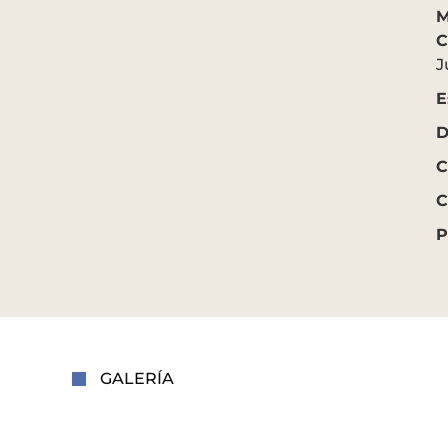
M
C
J
E
D
C
C
P
GALERÍA