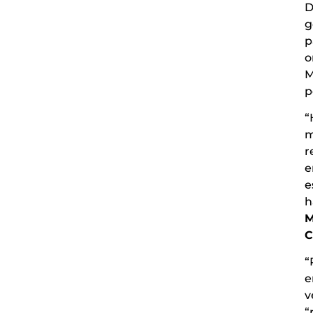
D
g
p
o
M
p
“
m
r
e
e
h
M
C
“
e
v
“