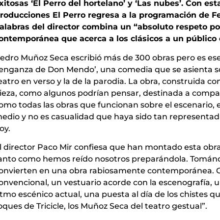
xitosas ‘El Perro del hortelano’ y ‘Las nubes’. Con e
roducciones El Perro regresa a la programación de F
alabras del director combina un “absoluto respeto po
ontemporánea que acerca a los clásicos a un público q
edro Muñoz Seca escribió más de 300 obras pero es es
enganza de Don Mendo’, una comedia que se asienta sob
eatro en verso y la de la parodia. La obra, construida co
ieza, como algunos podrían pensar, destinada a compañí
omo todas las obras que funcionan sobre el escenario,
edio y no es casualidad que haya sido tan representada
oy.
l director Paco Mir confiesa que han montado esta obr
anto como hemos reído nosotros preparándola. Tománd
onvierten en una obra rabiosamente contemporánea. 
onvencional, un vestuario acorde con la escenografía,
itmo escénico actual, una puesta al día de los chistes 
oques de Tricicle, los Muñoz Seca del teatro gestual”.