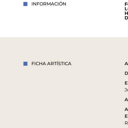
INFORMACIÓN
F
L
H
D
FICHA ARTÍSTICA
A
D
E
J
A
A
E
R