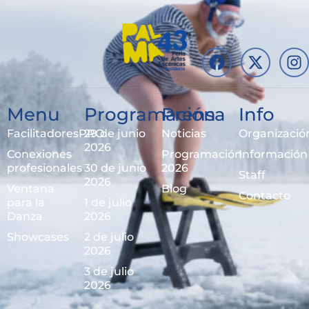
Menu
Programación
Prensa
Info
FacilitadoresPRO
29 de junio
Noticias
Organizació
2026
Conexiones
Programación
Información
profesionales
30 de junio
2026
Staff
2026
Ventana
Blog
Contacto
para la
1 de julio
Danza
2026
Showcases
2 de julio
2026
3 de julio
2026