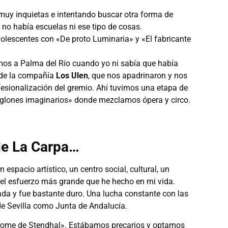
y inquietas e intentando buscar otra forma de
 no había escuelas ni ese tipo de cosas.
lescentes con «De proto Luminaria» y «El fabricante
mos a Palma del Río cuando yo ni sabía que había
 de la compañía
Los Ulen
, que nos apadrinaron y nos
ofesionalización del gremio. Ahí tuvimos una etapa de
lones imaginarios» donde mezclamos ópera y circo.
de La Carpa…
espacio artístico, un centro social, cultural, un
 el esfuerzo más grande que he hecho en mi vida.
nada y fue bastante duro. Una lucha constante con las
de Sevilla como Junta de Andalucía.
drome de Stendhal». Estábamos precarios y optamos