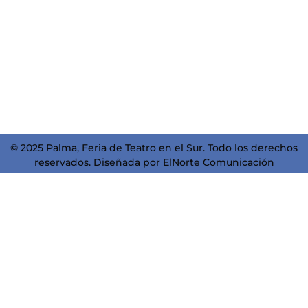
Danza
2026
Showcases
2 de julio
2026
3 de julio
2026
© 2025 Palma, Feria de Teatro en el Sur. Todo los derechos
reservados. Diseñada por
ElNorte Comunicación