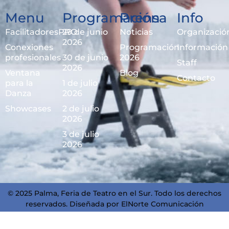
Menu
Programación
Prensa
Info
FacilitadoresPRO
29 de junio
Noticias
Organizació
2026
Conexiones
Programación
Información
profesionales
30 de junio
2026
Staff
2026
Ventana
Blog
Contacto
para la
1 de julio
Danza
2026
Showcases
2 de julio
2026
3 de julio
2026
© 2025 Palma, Feria de Teatro en el Sur. Todo los derechos
reservados. Diseñada por
ElNorte Comunicación