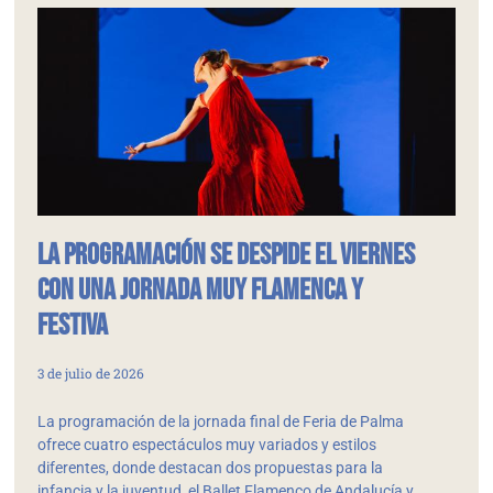
La programación se despide el viernes
con una jornada muy flamenca y
festiva
3 de julio de 2026
La programación de la jornada final de Feria de Palma
ofrece cuatro espectáculos muy variados y estilos
diferentes, donde destacan dos propuestas para la
infancia y la juventud, el Ballet Flamenco de Andalucía y