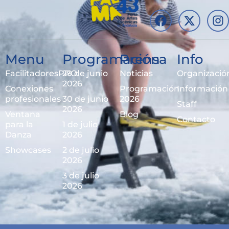
Menu
Programación
Prensa
Info
FacilitadoresPRO
29 de junio
Noticias
Organizació
2026
Conexiones
Programación
Información
profesionales
30 de junio
2026
Staff
2026
Ventana
Blog
Contacto
para la
1 de julio
Danza
2026
Showcases
2 de julio
2026
3 de julio
2026