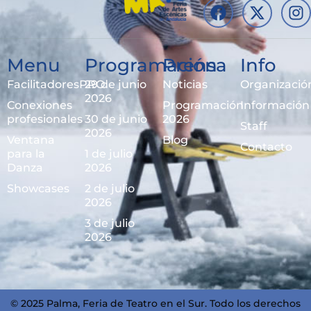
Menu
Programación
Prensa
Info
FacilitadoresPRO
29 de junio
Noticias
Organizació
2026
Conexiones
Programación
Información
profesionales
30 de junio
2026
Staff
2026
Ventana
Blog
Contacto
para la
1 de julio
Danza
2026
Showcases
2 de julio
2026
3 de julio
2026
© 2025 Palma, Feria de Teatro en el Sur. Todo los derechos