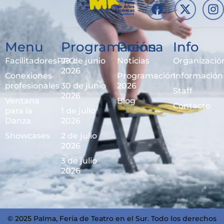
Menu
Programación
Prensa
Info
FacilitadoresPRO
29 de junio
Noticias
Organizació
2026
Conexiones
Programación
Información
profesionales
30 de junio
2026
Staff
2026
Ventana
Blog
Contacto
para la
1 de julio
Danza
2026
Showcases
2 de julio
2026
3 de julio
2026
© 2025 Palma, Feria de Teatro en el Sur. Todo los derechos