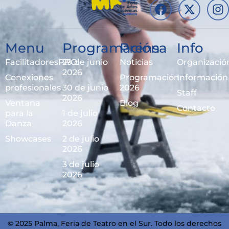
Menu
Programación
Prensa
Info
FacilitadoresPRO
29 de junio
Noticias
Organizació
2026
Conexiones
Programación
Información
profesionales
30 de junio
2026
Staff
2026
Ventana
Blog
Contacto
para la
1 de julio
Danza
2026
Showcases
2 de julio
2026
3 de julio
2026
© 2025 Palma, Feria de Teatro en el Sur. Todo los derechos