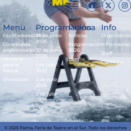
Menu
Programación
Prensa
Info
FacilitadoresPRO
29 de junio
Noticias
Organizació
2026
Conexiones
Programación
Información
profesionales
30 de junio
2026
Staff
2026
Ventana
Blog
Contacto
para la
1 de julio
Danza
2026
Showcases
2 de julio
2026
3 de julio
2026
© 2025 Palma, Feria de Teatro en el Sur. Todo los derechos