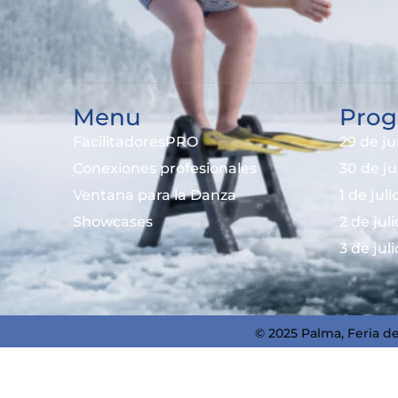
Menu
Prog
FacilitadoresPRO
29 de ju
Conexiones profesionales
30 de j
Ventana para la Danza
1 de jul
Showcases
2 de jul
3 de jul
© 2025 Palma, Feria de