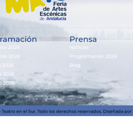
ramación
Prensa
nio 2026
Noticias
unio 2026
Programación 2026
io 2026
Blog
io 2026
io 2026
 Teatro en el Sur. Todo los derechos reservados. Diseñada por