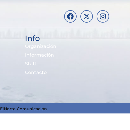
Info
Organización
Información
Staff
Contacto
ElNorte Comunicación