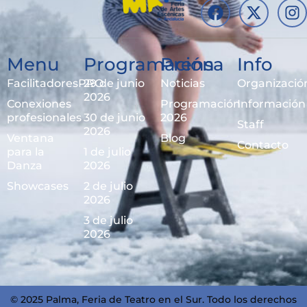
Menu
Programación
Prensa
Info
FacilitadoresPRO
29 de junio
Noticias
Organizació
2026
Conexiones
Programación
Información
profesionales
30 de junio
2026
Staff
2026
Ventana
Blog
Contacto
para la
1 de julio
Danza
2026
Showcases
2 de julio
2026
3 de julio
2026
© 2025 Palma, Feria de Teatro en el Sur. Todo los derechos