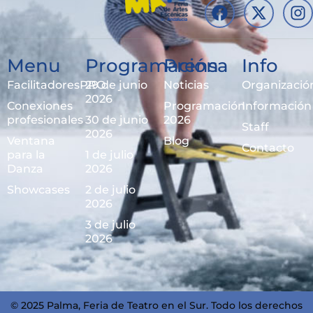
Menu
Programación
Prensa
Info
FacilitadoresPRO
29 de junio
Noticias
Organizació
2026
Conexiones
Programación
Información
profesionales
30 de junio
2026
Staff
2026
Ventana
Blog
Contacto
para la
1 de julio
Danza
2026
Showcases
2 de julio
2026
3 de julio
2026
© 2025 Palma, Feria de Teatro en el Sur. Todo los derechos