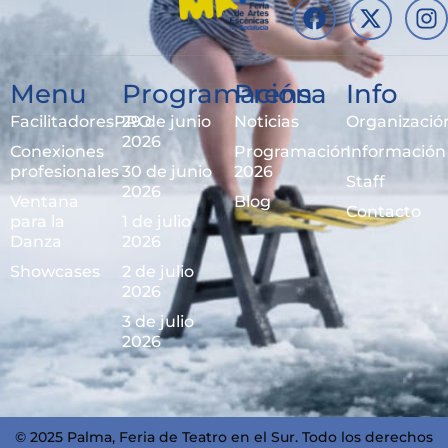
Menu
Programación
Prensa
Info
FacilitadoresPRO
29 de junio
Noticias
Organizació
2026
Conexiones
Programación
Información
profesionales
30 de junio
2026
Staff
2026
Ventana
Blog
Contacto
para la
1 de julio
Danza
2026
Showcases
2 de julio
2026
3 de julio
2026
© 2025 Palma, Feria de Teatro en el Sur. Todo los derechos