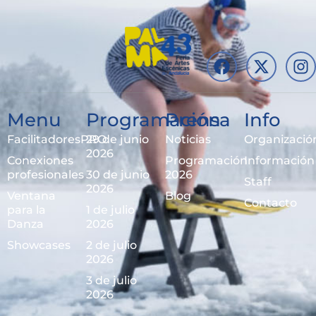
Menu
Programación
Prensa
Info
FacilitadoresPRO
29 de junio
Noticias
Organizació
2026
Conexiones
Programación
Información
profesionales
30 de junio
2026
Staff
2026
Ventana
Blog
Contacto
para la
1 de julio
Danza
2026
Showcases
2 de julio
2026
3 de julio
2026