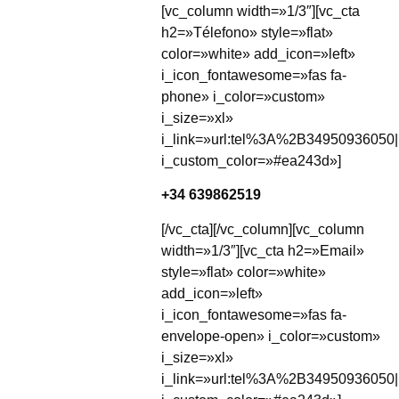
[vc_column width=»1/3″][vc_cta
h2=»Télefono» style=»flat»
color=»white» add_icon=»left»
i_icon_fontawesome=»fas fa-
phone» i_color=»custom»
i_size=»xl»
i_link=»url:tel%3A%2B34950936050|
i_custom_color=»#ea243d»]
+34 639862519
[/vc_cta][/vc_column][vc_column
width=»1/3″][vc_cta h2=»Email»
style=»flat» color=»white»
add_icon=»left»
i_icon_fontawesome=»fas fa-
envelope-open» i_color=»custom»
i_size=»xl»
i_link=»url:tel%3A%2B34950936050|