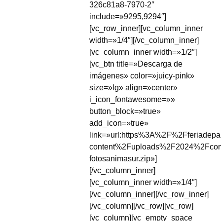
326c81a8-7970-2″
include=»9295,9294″]
[vc_row_inner][vc_column_inner
width=»1/4″][/vc_column_inner]
[vc_column_inner width=»1/2″]
[vc_btn title=»Descarga de
imágenes» color=»juicy-pink»
size=»lg» align=»center»
i_icon_fontawesome=»»
button_block=»true»
add_icon=»true»
link=»url:https%3A%2F%2Fferiadep
content%2Fuploads%2F2024%2Fco
fotosanimasur.zip»]
[/vc_column_inner]
[vc_column_inner width=»1/4″]
[/vc_column_inner][/vc_row_inner]
[/vc_column][/vc_row][vc_row]
[vc_column][vc_empty_space