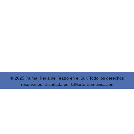
Staff
2026
Ventana
Blog
Contacto
para la
1 de julio
Danza
2026
Showcases
2 de julio
2026
3 de julio
2026
© 2025 Palma, Feria de Teatro en el Sur. Todo los derechos
reservados. Diseñada por
ElNorte Comunicación