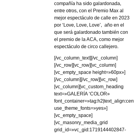
compañía ha sido galardonada,
entre otros, con el Premio Max al
mejor espectáculo de calle en 2023
por ‘Love, Love, Love’,
año en el
que será galardonado también con
el premio de la ACA, como mejor
espectáculo de circo callejero.
[/vc_column_text][/vc_column]
[/vc_row][vc_row][vc_column]
[vc_empty_space height=»60px»]
[/vc_column][/vc_row][vc_row]
[vc_column][vc_custom_heading
text=»GALERÍA ‘COLOR»
font_container=»tag:h2|text_align:cen
use_theme_fonts=»yes»]
[vc_empty_space]
[vc_masonry_media_grid
grid_id=»vc_gid:1719144402847-