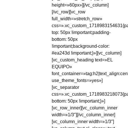
height=»60px»][/vc_column]
[/vc_row][vc_row
full_width=»stretch_row»
css=».vc_custom_1718983154631{pa
top: 50px !important;padding-
bottom: 50px
!important;background-color:
#ea243d !important;}»][vc_column]
[vc_custom_heading text=»EL
EQUIPO»
font_container=»tag:h2|text_align:cent
use_theme_fonts=»yes»]
[vc_separator
css=».vc_custom_1718983218073{pa
bottom: 50px !important;}»]
[vc_row_inner][vc_column_inner
width=»1/3″][/vc_column_inner]
[vc_column_inner width=»1/3″]