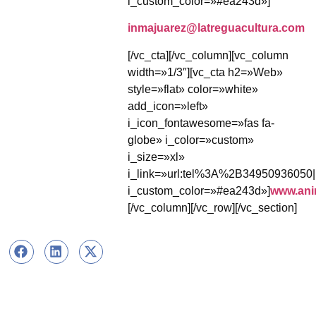
i_custom_color=»#ea243d»]
inmajuarez@latreguacultura.com
[/vc_cta][/vc_column][vc_column
width=»1/3″][vc_cta h2=»Web»
style=»flat» color=»white»
add_icon=»left»
i_icon_fontawesome=»fas fa-
globe» i_color=»custom»
i_size=»xl»
i_link=»url:tel%3A%2B34950936050|
i_custom_color=»#ea243d»]
www.ani
[/vc_column][/vc_row][/vc_section]