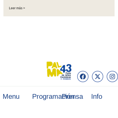
Leer más >
Menu
Programación
Prensa
Info
FacilitadoresPRO
29 de junio
Noticias
Organización
2026
Conexiones
Programación
Información
profesionales
30 de junio
2026