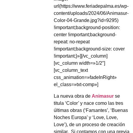
url(https://www.feriadepalma.es/wp-
content/uploads/2024/06/Animasur-
Color-04-Grande.jpg?id=9295)
!important;background-position:
center !important;background-
repeat: no-repeat
!important;background-size: cover
!important;}»][/vc_column]
[vc_column width=»1/2″]
[vc_column_text
css_animation=»fadeInRight»
el_class=»txt-comp»]
La nueva obra de
Animasur
se
titula ‘Color’ y nace como las tres
últimas obras (‘Farsantes’, ‘Buenas
Noches Europa’ y ‘Love, Love,
Love’), de un proceso de creación
similar.
Si contamos con una previa