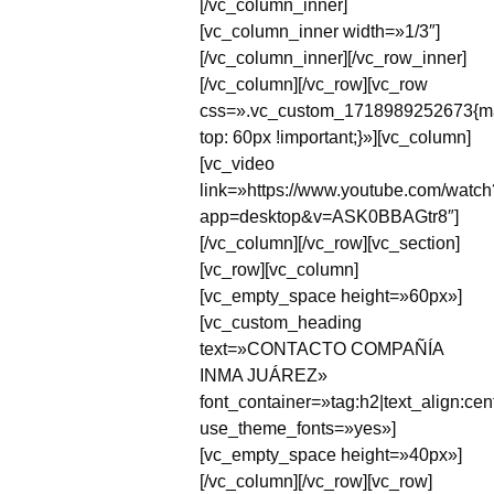
[/vc_column_inner]
[vc_column_inner width=»1/3″]
[/vc_column_inner][/vc_row_inner]
[/vc_column][/vc_row][vc_row
css=».vc_custom_1718989252673{ma
top: 60px !important;}»][vc_column]
[vc_video
link=»https://www.youtube.com/watch
app=desktop&v=ASK0BBAGtr8″]
[/vc_column][/vc_row][vc_section]
[vc_row][vc_column]
[vc_empty_space height=»60px»]
[vc_custom_heading
text=»CONTACTO COMPAÑÍA
INMA JUÁREZ»
font_container=»tag:h2|text_align:cen
use_theme_fonts=»yes»]
[vc_empty_space height=»40px»]
[/vc_column][/vc_row][vc_row]