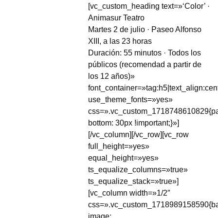
[vc_custom_heading text=»‘Color’ ·
Animasur Teatro
Martes 2 de julio · Paseo Alfonso
XIII, a las 23 horas
Duración: 55 minutos · Todos los
públicos (recomendad a partir de
los 12 años)»
font_container=»tag:h5|text_align:cen
use_theme_fonts=»yes»
css=».vc_custom_1718748610829{pa
bottom: 30px !important;}»]
[/vc_column][/vc_row][vc_row
full_height=»yes»
equal_height=»yes»
ts_equalize_columns=»true»
ts_equalize_stack=»true»]
[vc_column width=»1/2″
css=».vc_custom_1718989158590{b
image: