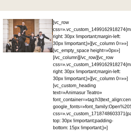
[vc_row
css=».vc_custom_1499162918274{ma
right: 30px !important;margin-left:
30px !important;}»][vc_column 0=»»]
[vc_empty_space height=»0px»]
[/vc_column][/vc_row][vc_row
css=».vc_custom_1499162918274{ma
right: 30px !important;margin-left:
30px !important;}»][vc_column 0=»»]
[vc_custom_heading
text=»Animasur Teatro»
font_container=»tag:h3|text_align:cen
google_fonts=»font_family:Open%
css=».vc_custom_1718748603371{pa
top: 30px !important;padding-
bottom: 15px !important;}»]