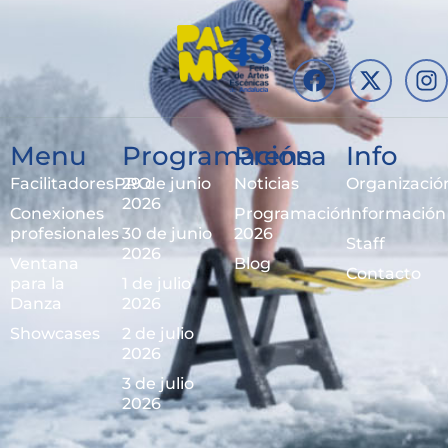
Menu
Programación
Prensa
Info
FacilitadoresPRO
29 de junio
Noticias
Organizació
2026
Conexiones
Programación
Información
profesionales
30 de junio
2026
Staff
2026
Ventana
Blog
Contacto
para la
1 de julio
Danza
2026
Showcases
2 de julio
2026
3 de julio
2026