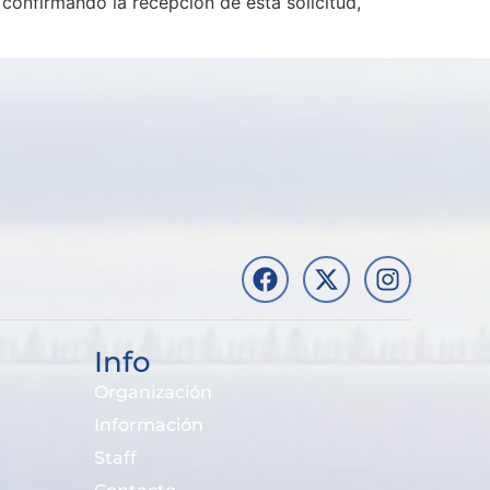
 confirmando la recepción de esta solicitud,
Info
Organización
Información
Staff