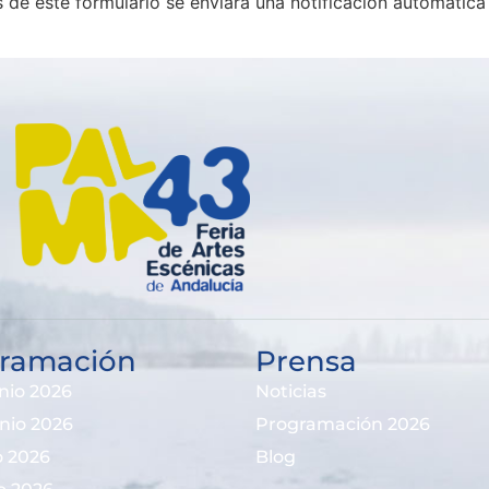
és de este formulario se enviará una notificación automática
ramación
Prensa
nio 2026
Noticias
unio 2026
Programación 2026
io 2026
Blog