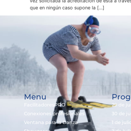
vez solicitada la acreditación de esta a trav
que en ningún caso supone la […]
Menu
Prog
FacilitadoresPRO
29 de ju
Conexiones profesionales
30 de j
Ventana para la Danza
1 de jul