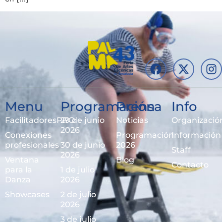
Menu
Programación
Prensa
Info
FacilitadoresPRO
29 de junio
Noticias
Organizació
2026
Conexiones
Programación
Información
profesionales
30 de junio
2026
Staff
2026
Ventana
Blog
Contacto
para la
1 de julio
Danza
2026
Showcases
2 de julio
2026
3 de julio